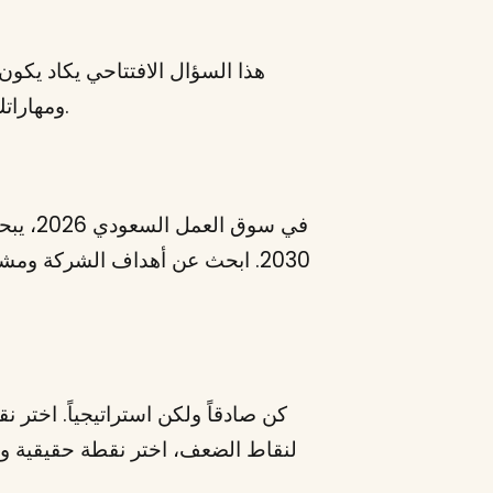
هذا السؤال الافتتاحي يكاد يكون 
ومهاراتك الأبرز. احرص على ألا تتجاوز الإجابة دقيقتين مع ربط إنجازاتك بمتطلبات الوظيفة ومنصة جدارات.
في سو
2030. ابحث عن أهداف الشركة وم
كن صادقاً ولكن استراتيجياً. اختر 
لنقاط الضعف، اختر نقطة حقيقية ولك