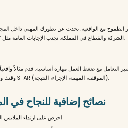
 الطموح مع الواقعية. تحدث عن تطورك المهني داخل الم
الشركة والقطاع في المملكة. تجنب الإجابات العامة مثل “أريد منصب المدير” بدون خطة واضحة.
عتبر التعامل مع ضغط العمل مهارة أساسية. قدم مثالاً واق
وقتك وأولوياتك تحت الضغط. استخدم أسلوب STAR (الموقف، المهمة، الإجراء، النتيجة).
نصائح إضافية للنجاح في ال
احرص على ارتداء الملابس ال