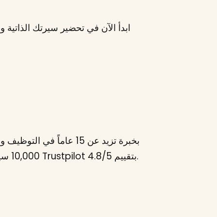
ابدأ الآن في تحضير سيرتك الذاتي
10,000 سيرة ذاتية وساعد أكثر من 6 ملايين مستخدم في 150+ دولة. يثق به أكثر من 37,000 مستخدم على Trustpilot بتقييم 4.8/5.