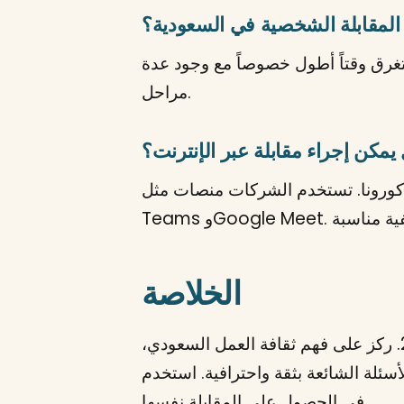
لمقابلة الشخصية في السعودية؟
اع الحكومي قد تستغرق وقتاً أطول خصوصاً مع وجود عدة
مراحل.
يمكن إجراء مقابلة عبر الإنترنت؟
ستخدم الشركات منصات مثل Zoom وMicrosoft
الخلاصة
الاستعداد الجيد للمقابلة الشخصية هو مفتاح النجاح في الحصول على الوظيفة في السعودية 2026. ركز على فهم ثقافة العمل السعودي،
فية. استخدم StylingCV لإنشاء سيرة ذاتية احترافية تعزز فرصك
في الحصول على المقابلة نفسها.