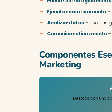
Pensar estratégicamente
Ejecutar creativamente
– 
Analizar datos
– Usar insi
Comunicar eficazmente
– 
Componentes Esen
Marketing
Destaca con una ca