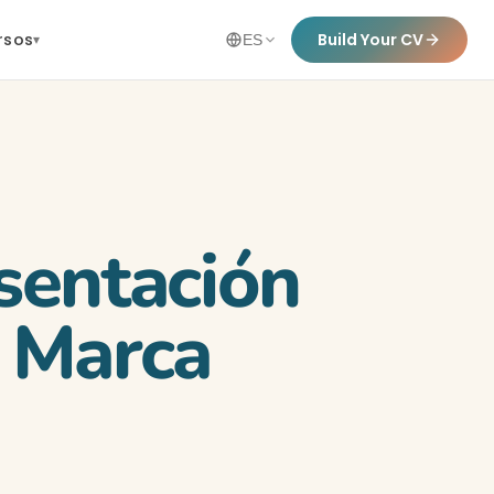
rsos
Build Your CV
▾
ES
esentación
y Marca