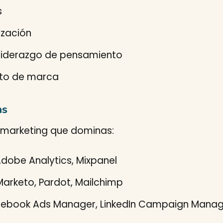
s
ización
 liderazgo de pensamiento
nto de marca
as
 marketing que dominas:
 Adobe Analytics, Mixpanel
arketo, Pardot, Mailchimp
acebook Ads Manager, LinkedIn Campaign Mana