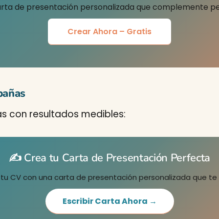
rta de presentación personalizada que complemente p
Crear Ahora – Gratis
mpañas
 con resultados medibles:
✍️ Crea tu Carta de Presentación Perfecta
 CV con una carta de presentación personalizada que te
Escribir Carta Ahora →