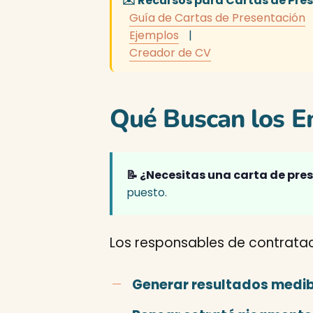
✉️ Recursos para Cartas de Pre
Guía de Cartas de Presentación
Ejemplos
|
Creador de CV
Qué Buscan los E
📝 ¿Necesitas una carta de pre
puesto.
Los responsables de contrata
Generar resultados medib