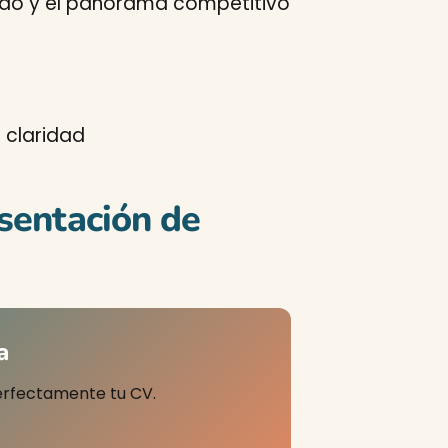
do y el panorama competitivo
n claridad
sentación de
a
erfectamente tu CV.