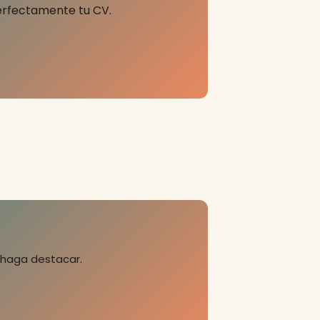
erfectamente tu CV.
 haga destacar.