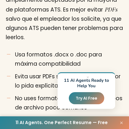
PDFs
de plataformas ATS. Es mejor evitar
salvo que el empleador los solicite, ya que
algunos ATS pueden tener problemas para
leerlos.
Usa formatos .docx o .doc para
máxima compatibilidad
Evita usar PDFs salvo que el empleador
×
11 AI Agents Ready to
lo pida explícitamente
Help You
No uses formatos antiguos .dot ni tipos
Try AI Free
de archivo poco comunes
11 AI Agents. One Perfect Resume — Free
×
Formato de Encabezados y Secciones