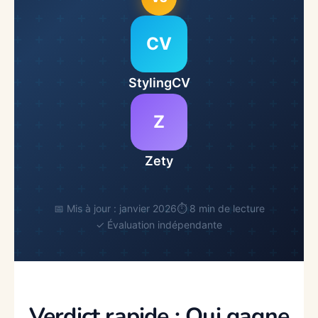
CV
StylingCV
Z
Zety
📅 Mis à jour : janvier 2026
⏱️ 8 min de lecture
✓ Évaluation indépendante
Verdict rapide : Qui gagne