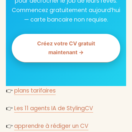
pour décrocher le job de leurs rêves.
Commencez gratuitement aujourd’hui
— carte bancaire non requise.
Créez votre CV gratuit
maintenant →
👉
plans tarifaires
👉
Les 11 agents IA de StylingCV
👉
apprendre à rédiger un CV