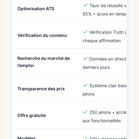
✓
Taux de réussite vérifié 
Optimisation ATS
95% + score en temps réel
✓
Vérification Truth Loop™
Vérification du contenu
chaque affirmation
✓
Recherche du marché de
Données en direct des 7
l’emploi
derniers jours
✓
Système clair basé sur l
Transparence des prix
jetons
✓
250 jetons + accès com
Offre gratuite
aux fonctionnalités
✓
Modèles
100+ designs optimisés