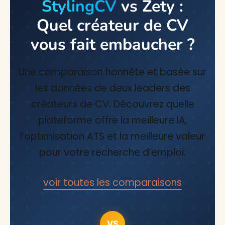
StylingCV
vs Zety :
Quel créateur de CV
vous fait embaucher ?
Une comparaison honnête et basée sur
les données de deux leaders des
créateurs de CV. Découvrez quelle
plateforme offre la meilleure IA,
l’optimisation ATS et la meilleure valeur
pour votre recherche d’emploi.
voir toutes les comparaisons
VS