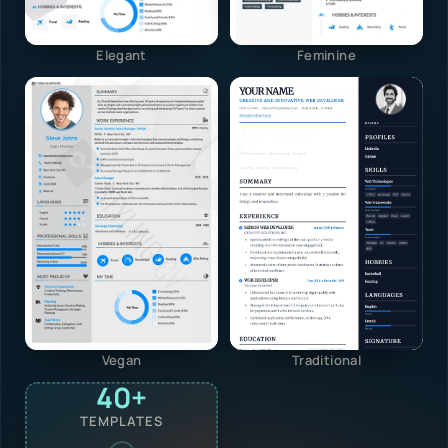
Elegant
Feminine
Vegan
Traditional
40+
TEMPLATES