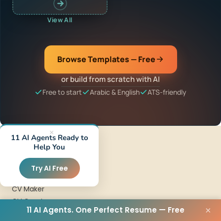
View All
Browse Templates — Free
or build from scratch with AI
Free to start
Arabic & English
ATS-friendly
×
11 AI Agents Ready to
Help You
RESUME
Try AI Free
Resume Builder
CV Maker
CV Creator
11 AI Agents. One Perfect Resume — Free
×
Arabic Resume