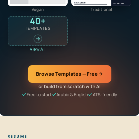
Vegan
Traditional
40+
TEMPLATES
View All
Browse Templates — Free
or build from scratch with AI
Free to start
Arabic & English
ATS-friendly
RESUME