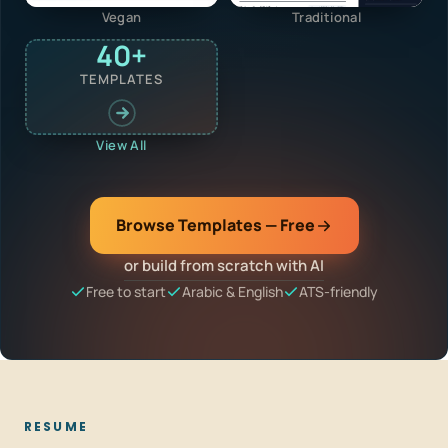
Vegan
Traditional
40+
TEMPLATES
View All
Browse Templates — Free
or build from scratch with AI
Free to start
Arabic & English
ATS-friendly
RESUME