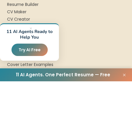
Resume Builder
CV Maker
CV Creator
Arabic Resume
×
11 AI Agents Ready to
Help You
COVER LETTER
Try AI Free
Cover Letter Builder
Cover Letter Maker
Cover Letter Examples
11 AI Agents. One Perfect Resume — Free
×
TEMPLATES
Resume Templates
CV Templates
Professional Templates
Modern Templates
COMPANY