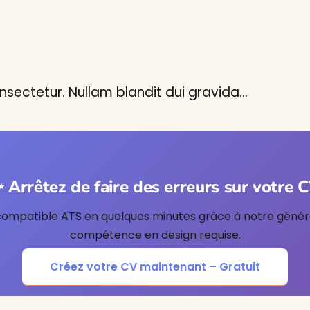
sectetur. Nullam blandit dui gravida…
 Arrêtez de faire des erreurs sur votre 
compatible ATS en quelques minutes grâce à notre généra
compétence en design requise.
Créez votre CV maintenant – Gratuit