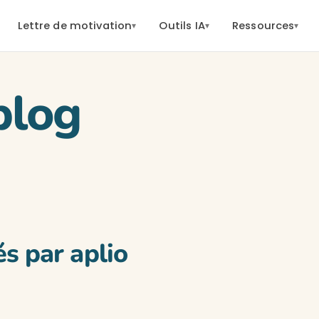
Lettre de motivation
Outils IA
Ressources
▾
▾
▾
blog
és par aplio