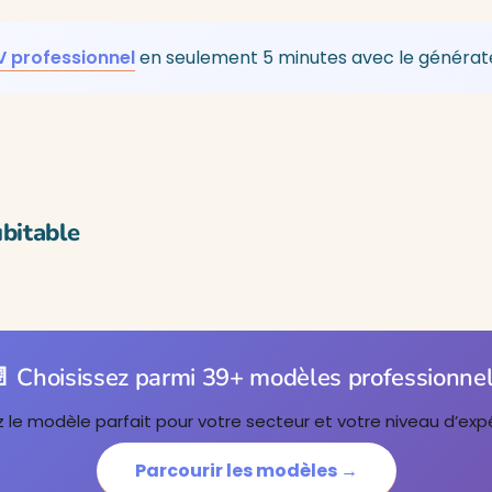
V professionnel
en seulement 5 minutes avec le générate
bitable
 Choisissez parmi 39+ modèles professionne
 le modèle parfait pour votre secteur et votre niveau d’exp
Parcourir les modèles →