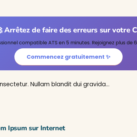
 Arrêtez de faire des erreurs sur votre 
ionnel compatible ATS en 5 minutes. Rejoignez plus de 6 mi
Commencez gratuitement ✨
sectetur. Nullam blandit dui gravida…
em Ipsum sur Internet