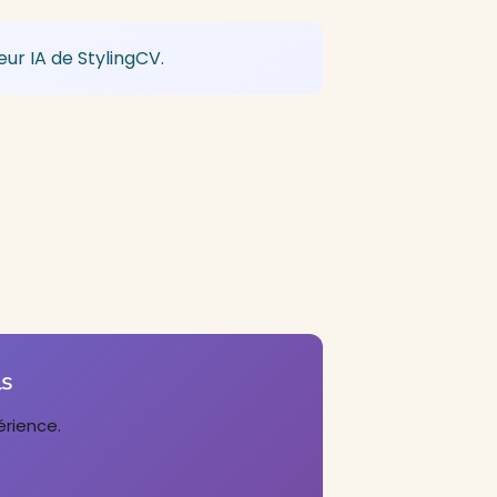
ur IA de StylingCV.
ls
érience.