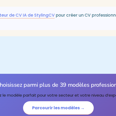
teur de CV IA de StylingCV
pour créer un CV professionne
hoisissez parmi plus de 39 modèles professio
 le modèle parfait pour votre secteur et votre niveau d’exp
Parcourir les modèles →