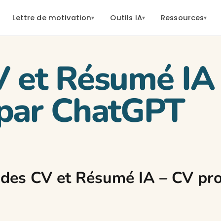
Lettre de motivation
Outils IA
Ressources
▾
▾
▾
V et Résumé IA
 par ChatGPT
ides CV et Résumé IA – CV pr