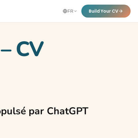
Build Your CV
FR
 – CV
opulsé par ChatGPT