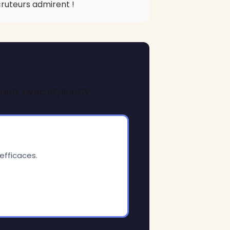
cruteurs admirent !
nants avec StylingCV
efficaces.