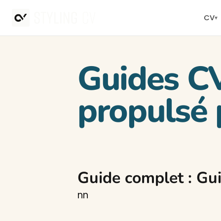
CV
▾
Guides C
propulsé
Guide complet : Gu
nn