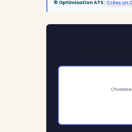
🎯 Optimisation ATS :
Créez un 
Rejoignez plus de 6
Choisisse