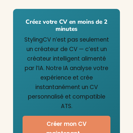
Créez votre CV en moins de 2
minutes
StylingCV n’est pas seulement
un créateur de CV — c’est un
créateur intelligent alimenté
par l’IA. Notre IA analyse votre
expérience et crée
instantanément un CV
personnalisé et compatible
ATS.
Créer mon CV