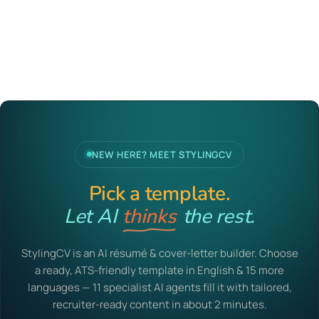
NEW HERE? MEET STYLINGCV
Pick a template.
Let AI
the rest.
writes
StylingCV is an AI résumé & cover-letter builder. Choose
a ready, ATS-friendly template in English & 15 more
languages — 11 specialist AI agents fill it with tailored,
recruiter-ready content in about 2 minutes.