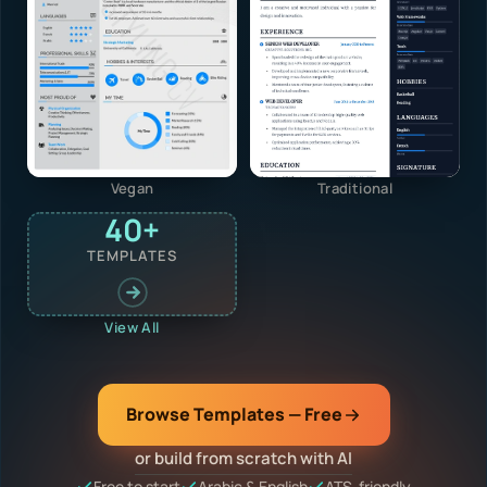
Vegan
Traditional
40+
TEMPLATES
View All
Browse Templates — Free
or build from scratch with AI
Free to start
Arabic & English
ATS-friendly