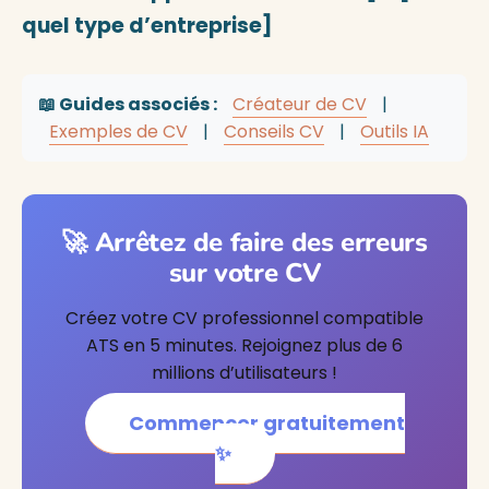
quel type d’entreprise]
📖 Guides associés :
Créateur de CV
|
Exemples de CV
|
Conseils CV
|
Outils IA
🚀 Arrêtez de faire des erreurs
sur votre CV
Créez votre CV professionnel compatible
ATS en 5 minutes. Rejoignez plus de 6
millions d’utilisateurs !
Commencer gratuitement
✨