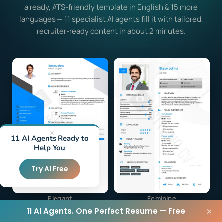
a ready, ATS-friendly template in English & 15 more
languages — 11 specialist AI agents fill it with tailored,
recruiter-ready content in about 2 minutes.
×
11 AI Agents Ready to
Help You
Try AI Free
Elegant
Feminine
11 AI Agents. One Perfect Resume — Free
×