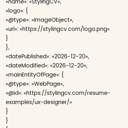
«name»: «StylingCV»,
«logo»: {
«@type»: «ImageObject»,
«url»: «https://stylingcv.com/logo.png»
}
},
«datePublished»: «2026-12-20»,
«dateModified»: «2026-12-20»,
«mainEntityOfPage»: {
«@type»: «WebPage»,
«@id»: «https://stylingcv.com/resume-
examples/ux-designer/»
}
}