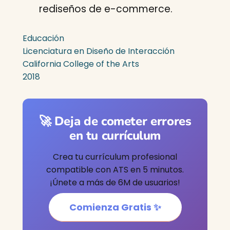
rediseños de e-commerce.
Educación
Licenciatura en Diseño de Interacción
California College of the Arts
2018
🚀 Deja de cometer errores
en tu currículum
Crea tu currículum profesional
compatible con ATS en 5 minutos.
¡Únete a más de 6M de usuarios!
Comienza Gratis ✨