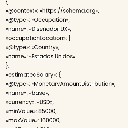
{
«@context»: «https://schema.org»,
«@type»: «Occupation»,
«name»: «Diseñador UX»,
«occupationLocation»: {
«@type»: «Country»,
«name»: «Estados Unidos»
},
«estimatedSalary»: {
«@type»: «MonetaryAmountDistribution»,
«name»: «base»,
«currency»: «USD»,
«minValue»: 85000,
«maxValue»: 160000,