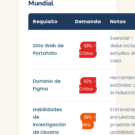
Mundial
Requisito
Demanda
Notas
Esencial –
Sitio Web de
debe inclu
98% –
Portafolio
estudios d
Crítico
caso
Herramien
Dominio de
92% –
estándar 
Figma
Crítico
la industri
Habilidades
Entrevista
de
encuestas
88% –
Investigación
pruebas d
Alta
de Usuario
usabilidad