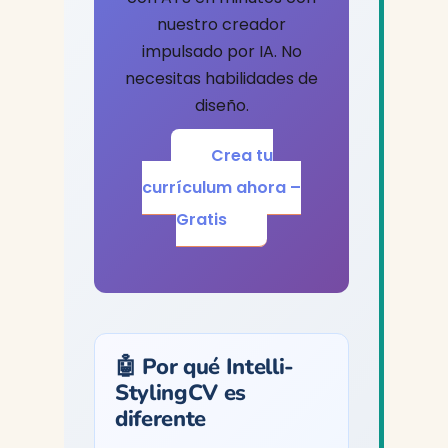
nuestro creador
impulsado por IA. No
necesitas habilidades de
diseño.
Crea tu
currículum ahora –
Gratis
🤖 Por qué Intelli-
StylingCV es
diferente