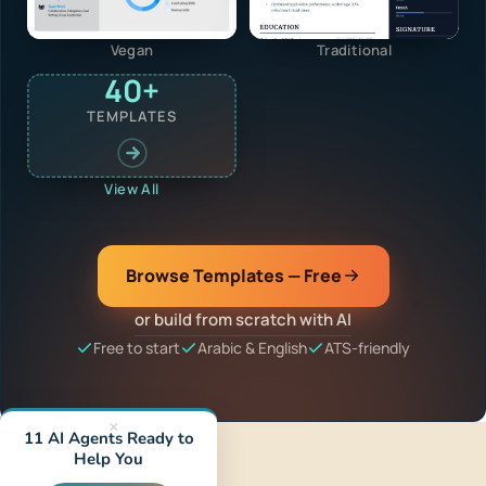
Vegan
Traditional
40+
TEMPLATES
View All
Browse Templates — Free
or build from scratch with AI
Free to start
Arabic & English
ATS-friendly
×
11 AI Agents Ready to
Help You