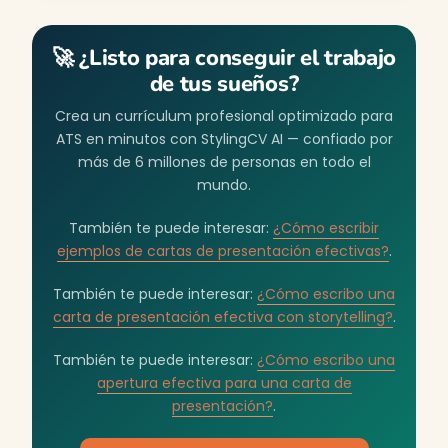
🚀 ¿Listo para conseguir el trabajo
de tus sueños?
Crea un currículum profesional optimizado para
ATS en minutos con StylingCV AI — confiado por
más de 6 millones de personas en todo el
mundo.
También te puede interesar:
¿Cómo escribir
ejemplos de cartas de presentación efectivas?
.
También te puede interesar:
¿Cómo escribo una
carta de presentación efectiva con storytelling?
.
También te puede interesar:
¿Cómo escribo una
apertura efectiva para una carta de
presentación?
.