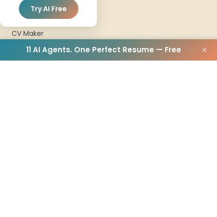
RESUME
Try AI Free
Resume Builder
CV Maker
CV Creator
11 AI Agents. One Perfect Resume — Free
×
Arabic Resume
COVER LETTER
Cover Letter Builder
Cover Letter Maker
Cover Letter Examples
TEMPLATES
Resume Templates
CV Templates
Professional Templates
Modern Templates
COMPANY