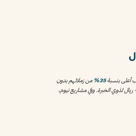
35%
من زملائهم بدون
دات مهنية. راتب مهندس مدني في السعودية يبدأ من 8,000 ريال لحديثي التخرج ويصل إلى 25,000+ ريال لذوي الخبرة. وفي مشاريع نيوم،