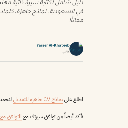
مجاناً!
Yasser Al-Khateeb
كاتب
اطّلع على
نماذج CV جاهزة للتعديل
لتحميل
تأكد أيضاً من توافق سيرتك مع
التوافق مع نظ