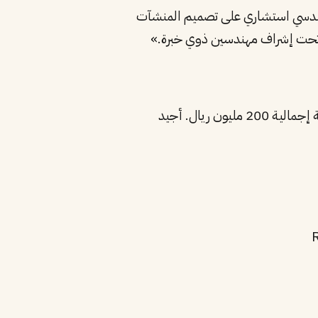
 هندسي استشاري على تصميم المنشآت
«مهندس مدني خبرة 12 سنة في مشاريع المياه والصرف الصحي في السعودية. نفذت 3 محطات معالجة بقيمة إجمالية 200 مليون ريال. أجيد