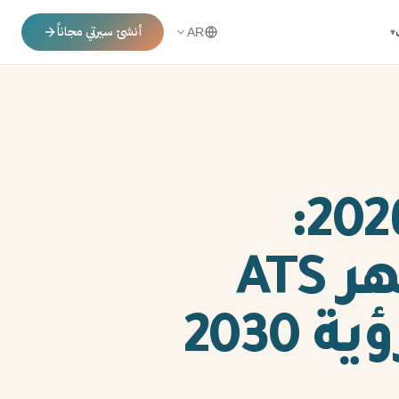
أنشئ سيرتي مجاناً
▾
AR
سيرة ذاتية مهندس مدني 2026:
دليلك الشامل لكتابة CV يقهر ATS
203