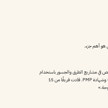
شاريع البنية التحتية بقيمة تتجاوز 500 مليون ريال. متخصص في مشاريع الطرق والجسور باستخدام
AutoCAD وRevit وPrimavera. حاصل على عضوية الهيئة السعودية للمهندسين (درجة مهندس مشارك) وشهادة PMP. قادت فريقًا من 15