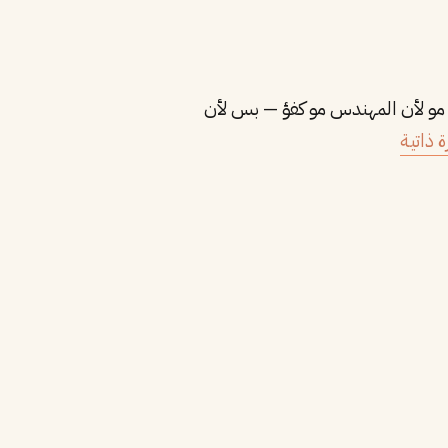
ر: LinkedIn Talent Solutions). مو لأن المهندس مو كفؤ — بس لأن
 ذاتية