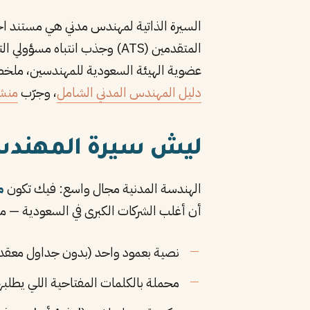
السيرة الذاتية لمهندس مدني هي مستند اح
المتقدمين (ATS) وجذب انتبا
عضوية الهيئة السعودية للمهندسين، ملخص مهني قوي، خبرات
دليل المهندس المدني الشامل
، وجرّب
منشئ
ليش سيرة المهندس
الهندسة المدنية مجال واسع: فيك تكون
م
أن أغلب الشركات الكبرى في السعودية — من أرامكو إلى ش
نصية بعمود واحد (بدون جداول معقدة
محملة بالكلمات المفتاحية اللي يطلب