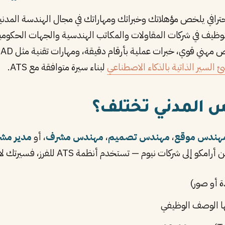
ترافي يلخص مؤهلاتك وخبراتك ومهاراتك في مجال الهندسة المدنية
ه مسؤولي التوظيف في شركات المقاولات والمكاتب الهندسية والجهات الح
 عملية بأرقام دقيقة، ومهارات تقنية مثل AutoCAD وRevit وSAP2000. للمزيد، اقرأ
 السير الذاتية بالذكاء الاصطناعي
لبناء سيرة متوافقة مع ATS.
 المدني تختلف؟
هندس موقع
،
مهندس تصميم
،
مهندس مشرف
، أو
مدير مش
ركات نيوم — تستخدم أنظمة ATS للفرز، فسيرتك لازم تكون:
 أو صور)
ها الوصف الوظيفي