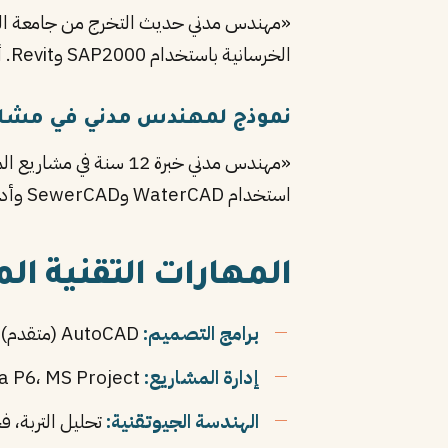
«مهندس مدني حديث التخرج من جامعة المل
الخرسانية باستخدام SAP2000 وRevit. أتطلع لفرصة تطبيقية في موقع بناء أو مكتب تصميم لأطور مهاراتي تحت إشراف مهندسين ذوي خبرة.»
نموذج لمهندس مدني في مشاري
استخدام WaterCAD وSewerCAD وأدوات إدارة المشاريع.»
المهارات التقنية المطل
برامج التصميم:
AutoCAD (متقدم)، Revit Structure، SAP2000، ETABS، STAAD Pro، Tekla
إدارة المشاريع:
Primavera P6، MS Project، إدارة الجدول الزمني، مراقبة التكاليف
الهندسة الجيوتقنية:
تحليل التربة، فحوصا