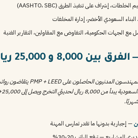
لخلطات، إشراف على تنفيذ الطرق (AASHTO، SBC)
ل مع الجهات الحكومية، التفاوض مع المقاولين، التقارير الفنية
8,00 و 25,000 ريال
الحاصلون على PMP + LEED يتقاضون رواتب أعلى بنسبة
شها
ن
— إجبارية بدونها ما تقدر تمارس المهنة
ي المشاريع — ترفع الراتب 20-30%