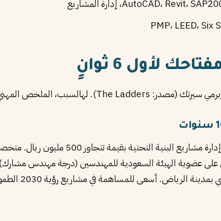
ك لأول 6 ثوانٍ
: The Ladders). لهالسبب، الملخص المهني هو أهم جزء.
«مهندس مدني سعودي بخبرة 8 سنوات في إدارة م
نة الرياض. أسعى للمساهمة في مشاريع رؤية 2030 الطموحة.»