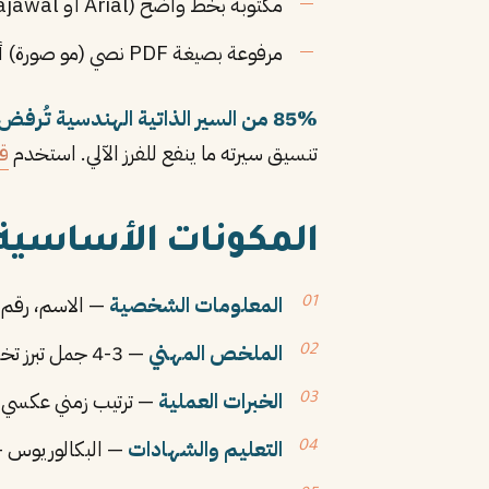
مكتوبة بخط واضح (Arial أو Tajawal) بحجم 11-12
مرفوعة بصيغة PDF نصي (مو صورة) أو DOCX
85% من السير الذاتية الهندسية تُرفض قبل ما يشوفها بشر
تنسيق سيرته ما ينفع للفرز الآلي. استخدم
قو
المكونات الأساسية 
المعلومات الشخصية
— الاسم، رقم الجو
الملخص المهني
— 3-4 جمل تبرز تخصصك وخبرتك (أول ما يشوفه مسؤول التوظيف)
الخبرات العملية
— ترتيب زمني عكسي م
التعليم والشهادات
— البكالوريوس +