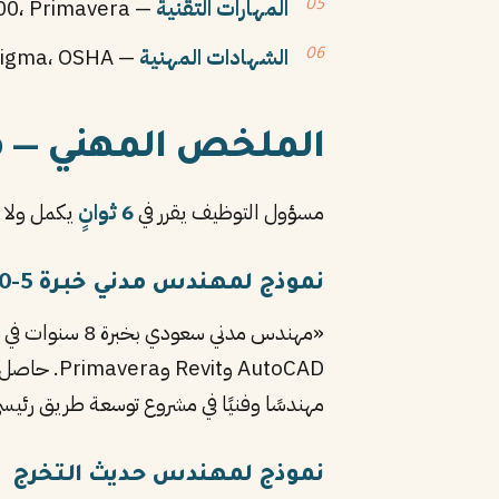
المهارات التقنية
— AutoCAD، Revit، SAP2000، Primavera، إدارة المشاريع
الشهادات المهنية
— PMP، LEED، Six Sigma، OSHA
الملخص المهني — مفتاح
مسؤول التوظيف يقرر في
6 ثوانٍ
يكمل ولا يرمي سيرتك (مصدر
نموذج لمهندس مدني خبرة 5-10 سنوات
مهندسًا وفنيًا في مشروع توسعة طريق رئيسي بمدي
نموذج لمهندس حديث التخرج