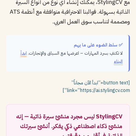
مع StylingCV، يمكنك إنشاء أي نوع من أنواع السيرة
الذاتية بسهولة. قوالبنا الاحترافية متوافقة مع أنظمة ATS
ومصممة لتناسب سوق العمل العربي.
✅ سلط الضوء على ما يهم
لا تكتفِ بسرد المهارات – اعرضها مع السياق والإنجازات.
ابدأ
البناء
[button text=”ابدأ الآن مجاناً”
link=”https://ai.stylingcv.com”]
StylingCV ليس مجرد منشئ سيرة ذاتية — إنه
منشئ ذكاء اصطناعي ذكي يفكر. أنشئ سيرتك
الذاتية في أقل من دقيقتين.