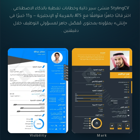
StylingCV منشئ سير ذاتية وخطابات تغطية بالذكاء الاصطناعي .
اختر قالبًا جاهزًا متوافقًا مع ATS بالعربية أو الإنجليزية — و11 خبيرًا في
«إنتلي» يملؤونه بمحتوى مُفصّل جاهز لمسؤولي التوظيف خلال
دقيقتين .
Visibility
Mark