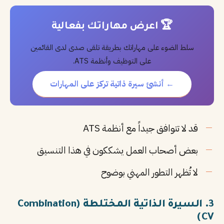
🏆 اعرض مهاراتك بفعالية
سلط الضوء على مهاراتك بطريقة تلقى صدى لدى القائمين
على التوظيف وأنظمة ATS.
← أنشئ سيرة ذاتية تركز على المهارات
قد لا تتوافق جيداً مع أنظمة ATS
بعض أصحاب العمل يشككون في هذا التنسيق
لا تُظهر التطور المهني بوضوح
3. السيرة الذاتية المختلطة (Combination
CV)