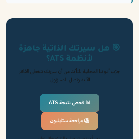
🎯 هل سيرتك الذاتية جاهزة
لأنظمة ATS؟
جرّب أدواتنا المجانية للتأكد من أن سيرتك تتخطى الفلاتر
الآلية وتصل للمسؤول.
📊 فحص نتيجة ATS
🦁 مراجعة ستايليون
مجاناً • بدون تسجيل • النتائج خلال ثوانٍ