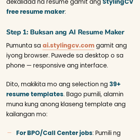
dekalidad na resume gamit ang
StylingCV
free resume maker
:
Step 1: Buksan ang AI Resume Maker
Pumunta sa
ai.stylingcv.com
gamit ang
iyong browser. Puwede sa desktop o sa
phone — responsive ang interface.
Dito, makikita mo ang selection ng
39+
resume templates
. Bago pumili, alamin
muna kung anong klaseng template ang
kailangan mo:
For BPO/Call Center jobs
: Pumili ng