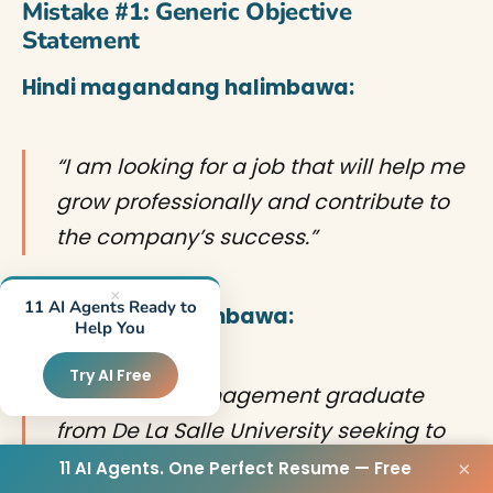
Mistake #1: Generic Objective
Statement
Hindi magandang halimbawa:
“I am looking for a job that will help me
grow professionally and contribute to
the company’s success.”
×
11 AI Agents Ready to
Magandang halimbawa:
Help You
Try AI Free
“Recent HR Management graduate
from De La Salle University seeking to
apply data-driven recruitment
11 AI Agents. One Perfect Resume — Free
×