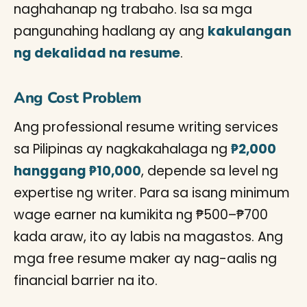
naghahanap ng trabaho. Isa sa mga
pangunahing hadlang ay ang
kakulangan
ng dekalidad na resume
.
Ang Cost Problem
Ang professional resume writing services
sa Pilipinas ay nagkakahalaga ng
₱2,000
hanggang ₱10,000
, depende sa level ng
expertise ng writer. Para sa isang minimum
wage earner na kumikita ng ₱500–₱700
kada araw, ito ay labis na magastos. Ang
mga free resume maker ay nag-aalis ng
financial barrier na ito.