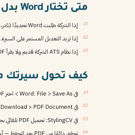
متى تختار Word بدل PDF؟
إذا الشركة طلبت Word تحديدًا (نادر، لكنه يحدث).
إذا تريد التعديل المستمر على السيرة.
إذا نظام ATS الشركة قديم ولا يقرأ PDF جيدًا.
كيف تحول سيرتك من Word إلى 
في Word: File > Save As > اختر PDF.
في Google Docs: File > Download > PDF Document.
في StylingCV: تحميل PDF تلقائي بجودة عالية بضغطة زر.
تحقق دائمًا من PDF بعد الحفظ — أحيانًا تحدث تشوهات.