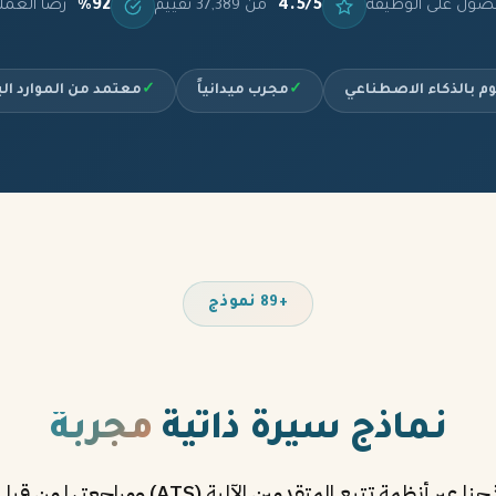
%92
4.5/5
صول على الوظيفة
من 37,389 تقييم
رضا العمل
م بالذكاء الاصطناعي
✓
مجرب ميدانياً
✓
معتمد من الموارد ال
+89 نموذج
نماذج سيرة ذاتية
مجربة
تم اختبار جميع نماذجنا عبر أنظمة تتبع المتقدمين