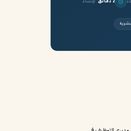
2 دقائق
اء
لإنشاء
بشرية
 الآلية (ATS) ومراجعتها من قبل مديري التوظيف في