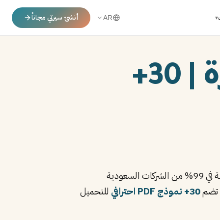
أنشئ سيرتي مجاناً
▾
AR
نماذج سيرة ذاتية PDF جاهزة | 30+
هي الحل الأسرع للتقديم على الوظائف. PDF هو الصيغة المعيارية المقبولة في 99% من الشركات السعودية
ة تضم
30+ نموذج PDF احترافي
للتحميل