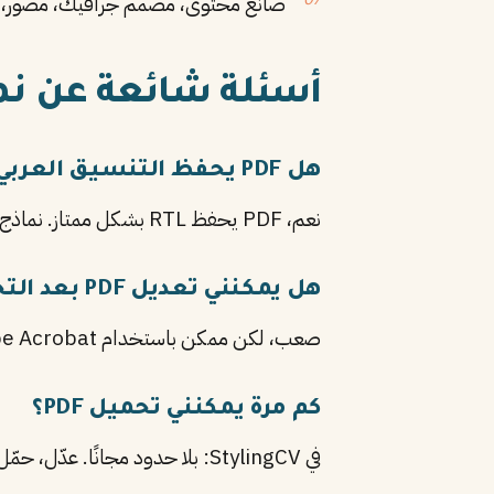
صانع محتوى، مصمم جرافيك، مصور، ف
أسئلة شائعة عن نماذج
هل PDF يحفظ التنسيق العربي RTL؟
نعم، PDF يحفظ RTL بشكل ممتاز. نماذج StylingCV مصممة RTL أصلًا، تحفظ الاتجاه والخطوط العربية بدقة.
هل يمكنني تعديل PDF بعد التحميل؟
صعب، لكن ممكن باستخدام Adobe Acrobat أو أدوات مجانية مثل Smallpdf. الأفضل: عدّل في StylingCV قبل التحميل.
كم مرة يمكنني تحميل PDF؟
في StylingCV: بلا حدود مجانًا. عدّل، حمّل، عدّل مرة أخرى. الذكاء الاصطناعي يساعدك في كل مرة.