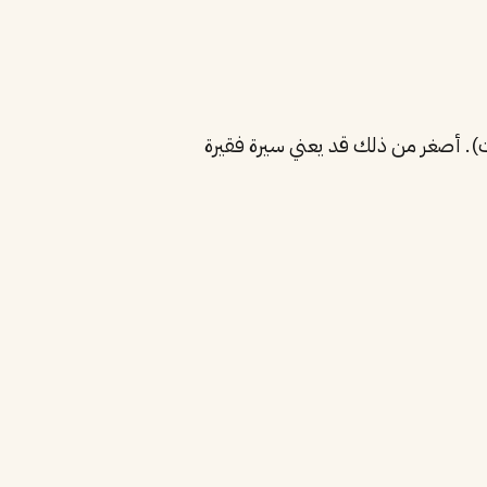
شك (قد يكون فيه فيروسات). أصغر من ذلك قد يعني سيرة فقيرة