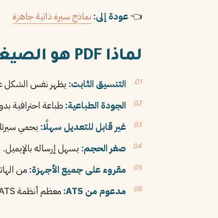
👈
عودة إلى:
نماذج سيرة ذاتية جاهزة
لماذا PDF هو الصيغة المثالية للسيرة الذاتية؟
التنسيق الثابت:
يظهر نفس الشكل على
الجودة الطباعية:
طباعة احترافية بدو
غير قابل للتعديل سهلًا:
يحمي سيرتك 
صغر الحجم:
يسهل إرساله بالإيميل.
مقروء على جميع الأجهزة:
من الهات
مدعوم من ATS:
معظم أنظمة ATS الحديثة تقرأ PDF.