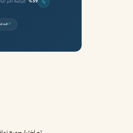
%39
فرصة أكبر للح
✓
مدعو