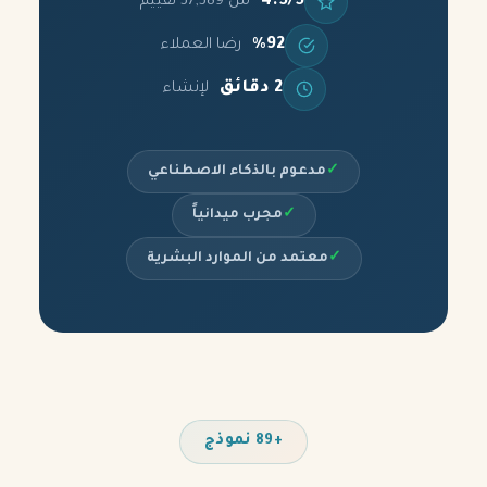
4.5/5
من 37,389 تقييم
%92
رضا العملاء
2 دقائق
لإنشاء
✓
مدعوم بالذكاء الاصطناعي
✓
مجرب ميدانياً
✓
معتمد من الموارد البشرية
+89 نموذج