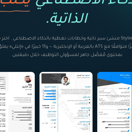
ذكاء الاصطناعي
يكتب
الذاتية.
StylingCV منشئ سير ذاتية وخطابات تغطية بالذكاء الاصطناعي . اختر قا
جاهزًا متوافقًا مع ATS بالعربية أو الإنجليزية — و11 خبيرًا في «إنت
بمحتوى مُفصّل جاهز لمسؤولي التوظيف خلال دقيقتين .