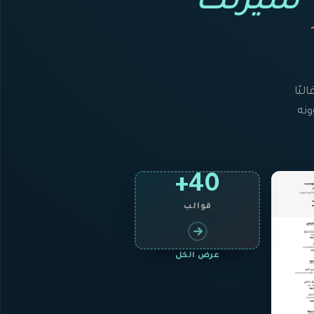
سيرتك
لبًا
لي» يملؤونه
40+
قوالب
عرض الكل