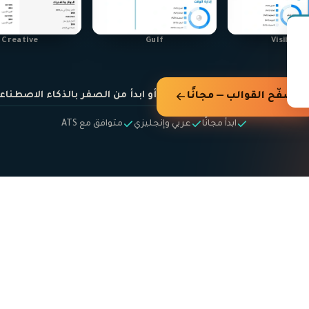
Creative
Gulf
Visibility
أو ابدأ من الصفر بالذكاء الاصطناع
تصفّح القوالب — مجانًا
ابدأ مجانًا
عربي وإنجليزي
متوافق مع ATS
ية
القوالب
ية
قوالب السيرة الذاتية
قوالب CV
طية
قوالب احترافية