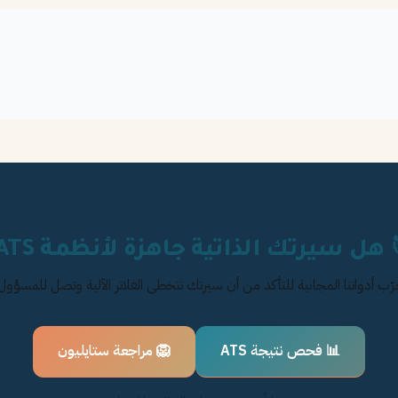
 هل سيرتك الذاتية جاهزة لأنظمة ATS؟
ّب أدواتنا المجانية للتأكد من أن سيرتك تتخطى الفلاتر الآلية وتصل للمسؤول
📊 فحص نتيجة ATS
🦁 مراجعة ستايليون