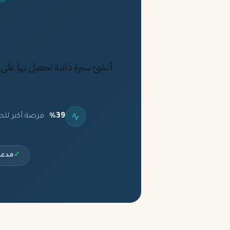
%39
فرصة أكبر للح
✓
مدعو