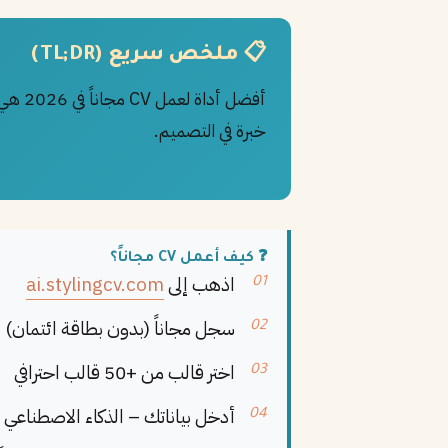
📋 ملخص سريع (TL;DR)
أفضل أداة لعمل CV مجاناً في 2026 هي
خبرة في التصميم.
❓ كيف أعمل CV مجاناً؟
اذهب إلى
ai.stylingcv.com
سجل مجاناً (بدون بطاقة ائتمان)
اختر قالب من +50 قالب احترافي
أدخل بياناتك – الذكاء الاصطناعي