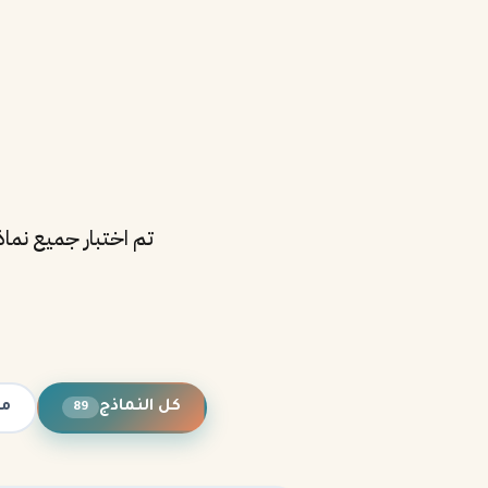
كل النماذج
مت
89