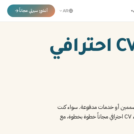
أنشئ سيرتي مجاناً
▾
AR
سيرة ذاتية مجانية | إنشاء CV احترافي
لمصممين أو خدمات مدفوعة. سواء كنت
خريجاً جديداً يبحث عن فرصته الأولى، أو محترفاً يرغب في تحديث سيرته، هذا الدليل سيوضح لك كيفية إنشاء CV احترافي مجاناً خطوة بخطوة، مع