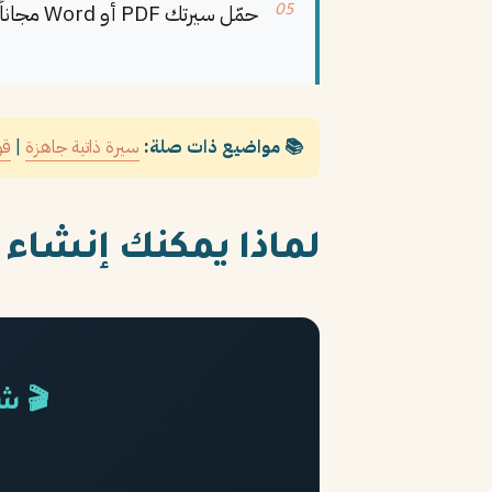
حمّل سيرتك PDF أو Word مجاناً
📚 مواضيع ذات صلة:
سيرة ذاتية جاهزة
|
قوال
لماذا يمكنك إنشاء CV احترافي مجاناً في 2026؟
🎬 ش