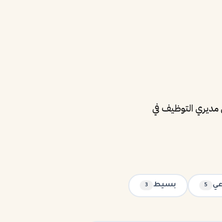
 الآلية (ATS) ومراجعتها من قبل مديري التوظيف في
عي
بسيط
3
5