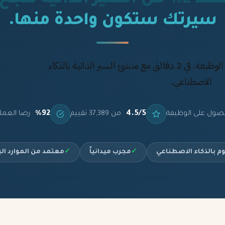
سيرتك ستكون واحدة منها.
أنشئ سيرة ذاتية تحصل بها على الوظيفة. في 2 دقائق مع منشئ السير الذاتية بالذكاء
الاصطناعي.
%92
4.5/5
صول على الوظيفة
من 37,389 تقييم
رضا العمل
م بالذكاء الاصطناعي
✓
مجرب ميدانياً
✓
معتمد من الموارد ال