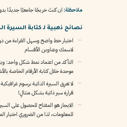
ملاحظة:
ان كنتَ خريجًا جامعيًا جديدًا بد
نصائح ذهبية لـ كتابة السيرة ا
لاسمك وعناوين الأقسام
التأكد من اعتماد نمط شكل واحد: ويتم
موحدة خلال كتابة الأرقام الخاصة بالأشهر. مثلًا اعتماد: يناير أو 12 
لا تغرِق السيرة الذاتية برسوم غرافيك
قرارة سير ذاتية بشكل متتالٍ!
الايجاز هو المفتاح للحصول على السير
للمعلومات، لذا من الضروري اختيار الم