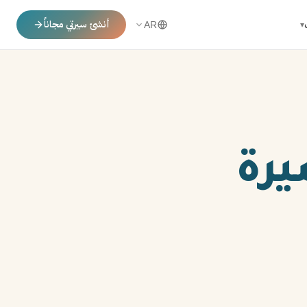
أنشئ سيرتي مجاناً
▾
AR
يرة