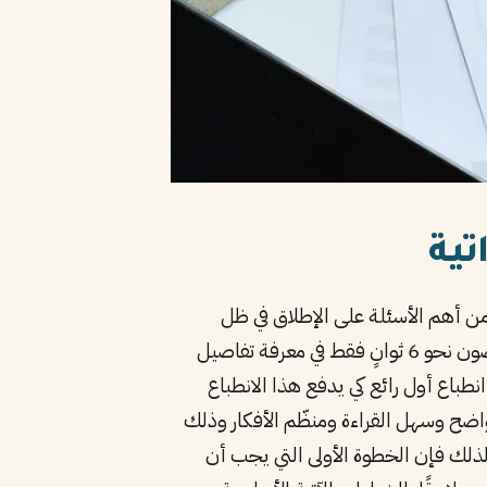
تية
أهم الأسئلة على الإطلاق في ظل
المنافسة الحالية حول الوظائف. يجب ان نعلم هنا أنه بشكل إجمالي فإن المسؤولين في الموارد البشرية يقضون نحو 6 ثوانٍ فقط في معرفة تفاصيل
نطباع أول رائع كي يدفع هذا الانطباع
ج واضح وسهل القراءة ومنظّم الأفكار وذلك
ذلك فإن الخطوة الأولى التي يجب أن