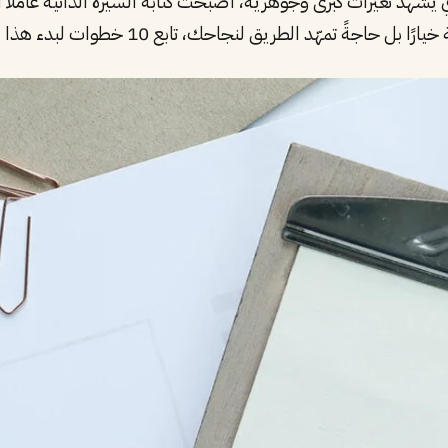
هد تغيّرات كبرى وجوهرية، أصبحت كتابة السيرة الذاتية عاملًا
حاجةً تمهّد الطريق لنجاحك، تابع 10 خطوات لبدء هذا الطريق!