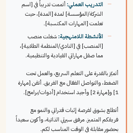
التدريب العملي:
أتممت تدريباً في [اسم
الشركة/المؤسسة] لمدة [المدة]، حيث
تعلمت [المهارات المكتسبة].
الأنشطة اللامنهجية:
شغلت منصب
[المنصب] في [النادي/المنظمة الطلابية]،
مما صقل مهاراتي القيادية والتنظيمية.
أتميّز بالقدرة على التعلم السريع، والعمل تحت
الضغط، والتواصل الفعّال مع الفريق. أتقن [مهارة
1] و[مهارة 2] وأجيد استخدام [أدوات/برامج].
أتطلع بشوق لفرصة إثبات قدراتي والنمو مع
فريقكم المتميز. مرفق سيرتي الذاتية، وأكون سعيداً
بحضور مقابلة في الوقت المناسب لكم.