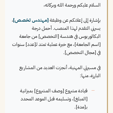
السلام عليكم ورحمة الله وبركاته،
بإشارة إلى إعلانكم عن وظيفة
[مهندس تخصص]
،
يسرني التقدم لهذا المنصب. أحمل درجة
البكالوريوس في هندسة [التخصص] من جامعة
[اسم الجامعة]، مع خبرة عملية تمتد لـ[عدد] سنوات
في [مجال التخصص].
في مسيرتي المهنية، أنجزت العديد من المشاريع
البارزة، منها:
قيادة مشروع [وصف المشروع] بميزانية
[المبلغ]، وتسليمه قبل الموعد المحدد
بـ[مدة].