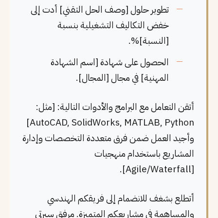
تطوير حلول [وصف الحل التقني] أدت إلى
خفض التكاليف التشغيلية بنسبة
[النسبة]%.
الحصول على شهادة [اسم الشهادة
المهنية] في مجال [المجال].
أتقن التعامل مع البرامج والأدوات التالية: [مثل:
AutoCAD, SolidWorks, MATLAB, Python]
وأجيد العمل ضمن فرق متعددة التخصصات وإدارة
المشاريع باستخدام منهجيات
[Agile/Waterfall].
أتطلع بشغف للانضمام إلى فريقكم الهندسي
والمساهمة في مشاريعكم المتميزة. مرفق سيرتي