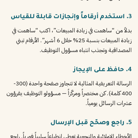
3. استخدم أرقاماً وإنجازات قابلة للقياس
بدلاً من “ساهمت في زيادة المبيعات”، اكتب “ساهمت في
زيادة المبيعات بنسبة 25% خلال 6 أشهر”. الأرقام تبني
المصداقية وتجذب انتباه مسؤول التوظيف.
4. حافظ على الإيجاز
الرسالة التعريفية المثالية لا تتجاوز صفحة واحدة (300-
400 كلمة). كن مختصراً ومركّزاً — مسؤولو التوظيف يقرؤون
عشرات الرسائل يومياً.
5. راجع وصحّح قبل الإرسال
الأخطاء الإملائية والنحوية تعطي انطباعاً سلبياً فورياً. راجع