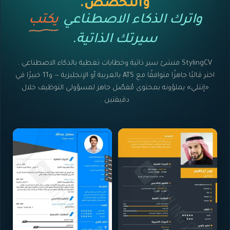
والتخصص.
واترك الذكاء الاصطناعي
يكتب
سيرتك الذاتية.
StylingCV منشئ سير ذاتية وخطابات تغطية بالذكاء الاصطناعي .
اختر قالبًا جاهزًا متوافقًا مع ATS بالعربية أو الإنجليزية — و11 خبيرًا في
«إنتلي» يملؤونه بمحتوى مُفصّل جاهز لمسؤولي التوظيف خلال
دقيقتين .