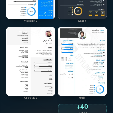
Visibility
Mark
Creative
Gulf
40+