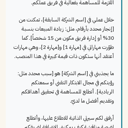
اللازمة للمساهمة بفعالية في فريق عملكم.
خلال عملي في [اسم الشركة السابقة]، تمكنت من
[إنجاز محدد بأرقام، مثل: زيادة المبيعات بنسبة
30% أو إدارة فريق مكون من 15 شخصاً]. كما
طوّرت مهاراتي في [مهارة 1] و[مهارة 2]، وهي مهارات
أعتقد أنها ستكون ذات قيمة كبيرة في هذا المنصب.
ما يجذبني في [اسم الشركة] هو [سبب محدد مثل:
رؤيتكم في مجال الابتكار التقني أو سمعتكم
الريادية]. أتطلع للمساهمة في تحقيق أهدافكم
وتقديم أفضل ما لديّ.
أرفق لكم سيرتي الذاتية للاطلاع عليها، وأتطلع
لفرصة مناقشة كيف يمكنني الإضافة لفريقكم.