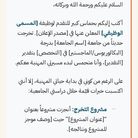
السلام عليكم ورحمة الله وبركاته،
أكتب إليكم بحماس كبير للتقدم لوظيفة
[المسمى
الوظيفي]
المعلن عنها في [مصدر الإعلان]. تخرجت
حديثاً من جامعة [اسم الجامعة] بدرجة
[البكالوريوس/الماجستير] في [التخصص] بتقدير
[التقدير]، وأنا متحمس لبدء مسيرتي المهنية معكم.
على الرغم من كوني في بداية حياتي المهنية، إلا أنني
اكتسبت خبرات قيّمة خلال دراستي الجامعية:
مشروع التخرج:
أنجزت مشروعاً بعنوان
“[عنوان المشروع]” حيث [وصف موجز
للمشروع ونتائجه].