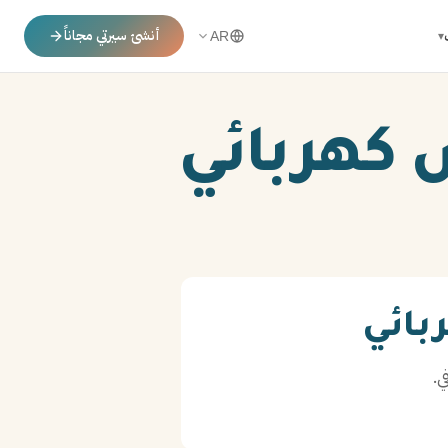
أنشئ سيرتي مجاناً
▾
AR
 كهربائي
بائي
ي.