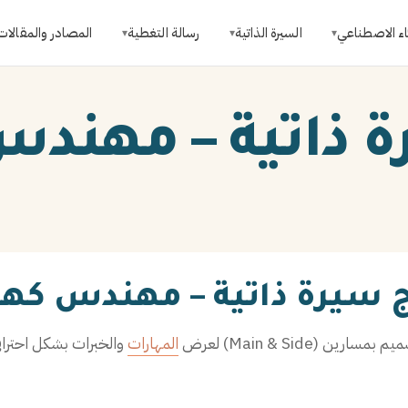
اء الاصطناعي
السيرة الذاتية
رسالة التغطية
المصادر والمقالات
▾
▾
▾
 ذاتية – مهندس
 سيرة ذاتية – مهندس كهر
 بمسارين (Main & Side) لعرض
المهارات
والخبرات بشكل احتراف