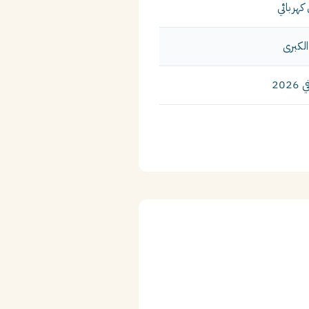
هربائي
الكبرى
20