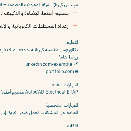
مهندس كهربائي
شركة المقاولات المتقدمة – ا
تصميم أنظمة الإضاءة والتكييف لـ 10 مباني تجارية.
إعداد المخططات الكهربائية والإشر
التعليم
بكالوريوس هندسة كهربائية
جامعة الملك فهد 
روابط هامة
🔗 linkedin.com/example
🌐 portfolio.com
المهارات التقنية
ETAP
AutoCAD Electrical
تصميم أنظمة ا
المهارات الشخصية
القيادة
حل المشكلات
العمل ضمن فريق
إدار
اللغات