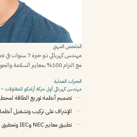
الملخص المهني
مع التزام 100% بمعايير السلامة والجودة.
الخبرات العملية
مهندس كهربائي أول
شركة أرامكو للمقاولات – 
تصميم أنظمة توزيع الطاقة لمحطة معالجة 
الإشراف على تركيب وتشغيل أنظمة SCADA لـ 3 مشاريع صناعية
تطبيق معايير NEC وIEC وتحقيق صفر حوادث كهربائية.