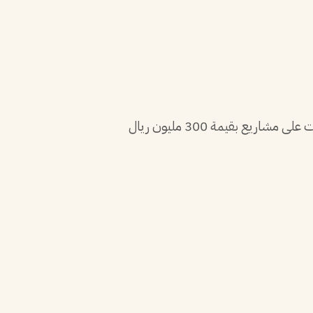
مهندس كهربائي ذو خبرة 7 سنوات في تصميم وتنفيذ الأنظمة الكهربائية للمباني والمنشآت الصناعية. أشرفت على مشاريع بقيمة 300 مليون ريال