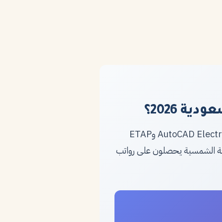
ة 2026؟
المهندس الكهربائي الناجحة يجب أن تتضمن: عضوية هيئة المهندسين وإتقان برامج AutoCAD Electrical وETAP
ن المهندسين ذوي خبرة في الطاقة الشمسية يحصلون على رواتب