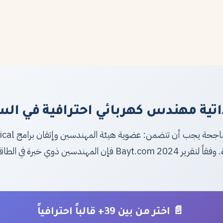
ية مهندس كهربائي احترافية في السعودي
ومعرفة بأنظمة الطاقة المتجددة. وفقاً لتقرير Bayt.com 2024 فإ
📄 اختر من بين 39+ قالباً احترافياً