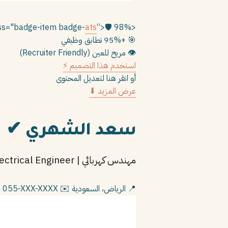
ats
“>
🛡️
98% متوافق مع ATS
<div class="badge-item badge-
+95% تطابق وظيفي
🎯
مريح للعين (Recruiter Friendly)
👁️
استخدم هذا التصميم ⚡
أو انقر هنا لتعديل المحتوى
عرض المزيد ⬇
✔
سعد الشهري
مهندس كهربائي | Electrical Engineer
 055-XXX-XXXX
✉️ example@email.com
📍 الرياض، السعودية