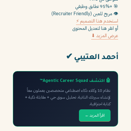
🎯
+95% تطابق وظيفي
👁️
مريح للعين (Recruiter Friendly)
استخدم هذا التصميم ⚡
أو انقر هنا لتعديل المحتوى
عرض المزيد ⬇
أحمد العتيبي
✔
🤖 اكتشف Agentic Career Squad™
نظام 10 وكلاء ذكاء اصطناعي متخصصين يعملون معاً
لإنشاء سيرتك الذاتية. تحليل سوق حي + مقابلة ذكية +
كتابة احترافية.
اقرأ المزيد ←