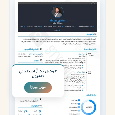
×
11 وكيل ذكاء اصطناعي
جاهزون
جرّب مجاناً