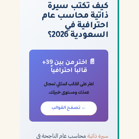
كيف تكتب سيرة
ذاتية محاسب عام
احترافية في
السعودية 2026؟
📄 اختر من بين 39+
قالباً احترافياً
اعثر على القالب المثالي لمجال
عملك ومستوى خبرتك.
← تصفح القوالب
سيرة ذاتية
محاسب عام الناجحة في