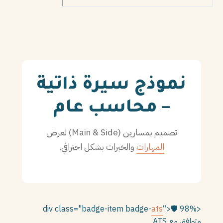
PT
TL
TR
نموذج سيرة ذاتية
– محاسب عام
تصميم بمسارين (Main & Side) لعرض
المهارات
والخبرات بشكل احترافي.
ats
“>
🛡️
98%
<div class="badge-item badge-
متوافق مع ATS