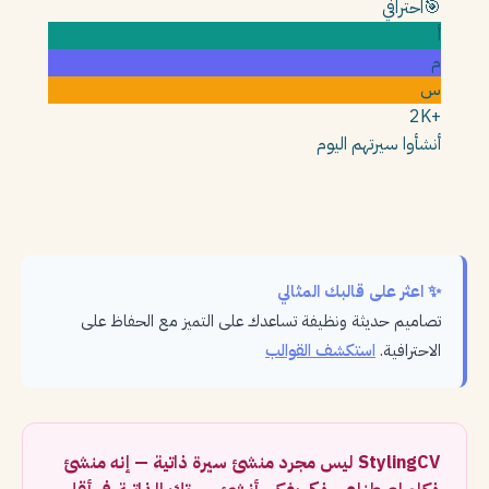
🎯
احترافي
أ
م
س
+2K
أنشأوا سيرتهم اليوم
✨ اعثر على قالبك المثالي
تصاميم حديثة ونظيفة تساعدك على التميز مع الحفاظ على
الاحترافية.
استكشف القوالب
StylingCV ليس مجرد منشئ سيرة ذاتية — إنه منشئ