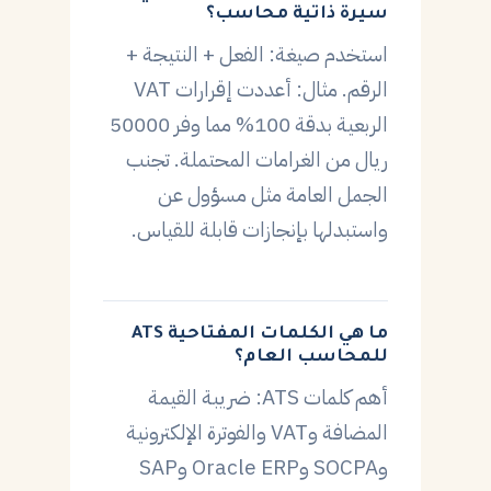
سيرة ذاتية محاسب؟
استخدم صيغة: الفعل + النتيجة +
الرقم. مثال: أعددت إقرارات VAT
الربعية بدقة 100% مما وفر 50000
ريال من الغرامات المحتملة. تجنب
الجمل العامة مثل مسؤول عن
واستبدلها بإنجازات قابلة للقياس.
ما هي الكلمات المفتاحية ATS
للمحاسب العام؟
أهم كلمات ATS: ضريبة القيمة
المضافة وVAT والفوترة الإلكترونية
وSOCPA وOracle ERP وSAP