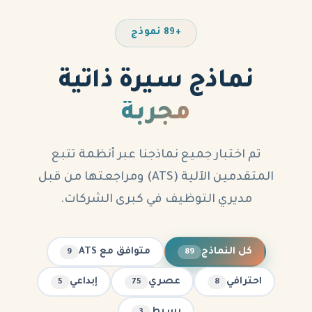
+89 نموذج
نماذج سيرة ذاتية
مجربة
تم اختبار جميع نماذجنا عبر أنظمة تتبع
المتقدمين الآلية (ATS) ومراجعتها من قبل
مديري التوظيف في كبرى الشركات.
كل النماذج
متوافق مع ATS
9
89
احترافي
عصري
إبداعي
5
75
8
بسيط
3