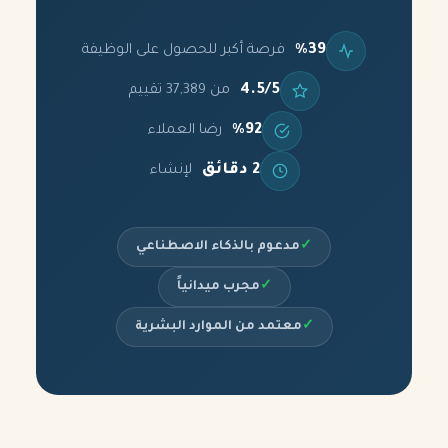
%39
فرصة أكبر للحصول على الوظيفة
4.5/5
من 37,389 تقييم
%92
رضا العملاء
2 دقائق
لإنشاء
✓
مدعوم بالذكاء الاصطناعي
✓
مجرب ميدانياً
✓
معتمد من الموارد البشرية