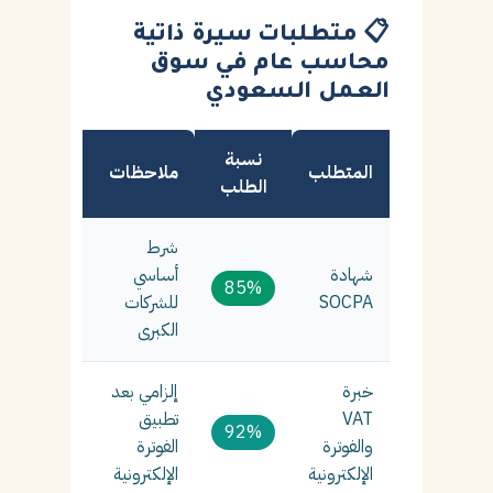
📋 متطلبات سيرة ذاتية
محاسب عام في سوق
العمل السعودي
نسبة
المتطلب
ملاحظات
الطلب
شرط
شهادة
أساسي
85%
SOCPA
للشركات
الكبرى
خبرة
إلزامي بعد
VAT
تطبيق
92%
والفوترة
الفوترة
الإلكترونية
الإلكترونية