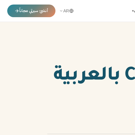
أنشئ سيرتي مجاناً
▾
AR