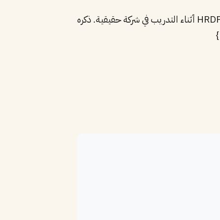
“acceptedAnswer”: {“@type”: “Answer”, “text”: “نعم، تمهير يُتيح 75% من الراتب مدعوماً من HRDF أثناء التدريب في شركة حقيقية. ذكره
}