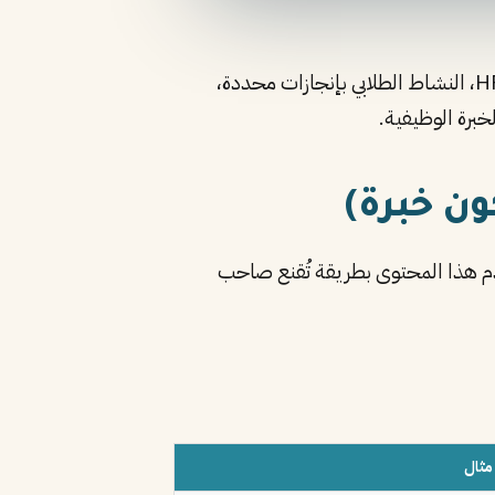
حديث التخرج بلا خبرة يبني سيرة ذاتية قوية بـ5 بدائل عملية: مشاريع التخرج بأرقام قياس، تدريب تمهير/HRDF، النشاط الطلابي بإنجازات محددة،
ون خبرة)
دّم هذا المحتوى بطريقة تُقنع صاحب
مثال