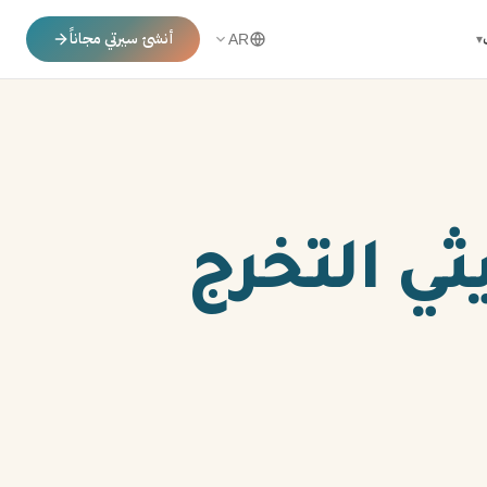
أنشئ سيرتي مجاناً
▾
AR
ثي التخرج