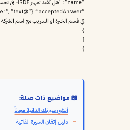
“name”: “هل يُفيد تمهير HRDF في تحسين فرص التوظيف؟”,
في قسم الخبرة أو التدريب مع اسم الشركة 
}
]
}
📖 مواضيع ذات صلة:
أنشئ سيرتك الذاتية مجاناً
دليل إتقان السيرة الذاتية