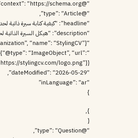
“@context”: “https://schema.org”,
“@type”: “Article”,
“headline”: “كيفية كتابة سيرة ذاتية لحديثي التخرج لمن لا يملكون خبرة”,
“description”: “هيكل السيرة الذاتية لحديث التخرج السعودي مع برامج تمهير وHRDF وكيفية إبراز المشاريع بدلاً من الخبرة”,
“author”: {“@type”: “Organization”, “name”: “StylingCV”},
: {“@type”: “ImageObject”, “url”:
“https://stylingcv.com/logo.png”}},
“dateModified”: “2026-05-29”,
“inLanguage”: “ar”
}
},
{
“@type”: “Question”,