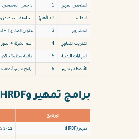
الملخص المهني
1
3 جمل: التخصص + أبرز مشروع + هدف مهني
التعليم
2 (الأهم)
الجامعة، التخصص، GPA (إذا 3.5+)، المشاريع البارز
المشاريع
3
عنوان المشروع + أد
التدريب التعاوني
4
اسم الشركة + الدور + 
المهارات التقنية
5
قائمة منظمة بالأدوا
الأنشطة / تمهير
6
برامج تمهير، أندية، 
برامج تمهير وHRDF: الأهم في سيرة الخريج السعودي
البرنامج
تمهير (HRDF)
3-12 شهر