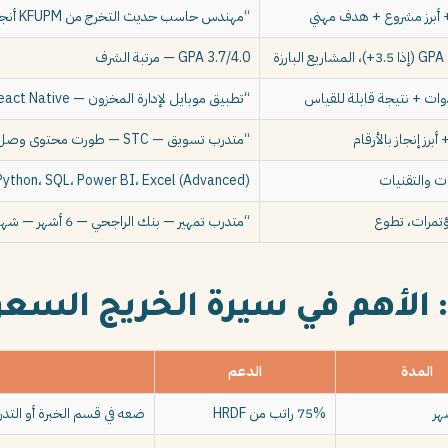
“مهندس حاسب حديث التخرج من KFUPM أنجزت مشروع تخرجي في تحليل البيانات بدقة 94%…”
ة
GPA 3.7/4.0 — مرتبة الشرف
وات + نتيجة قابلة للقياس
“تطبيق موبايل لإدارة المخزون — React Native — خفّض وقت الجرد 40%”
أبرز إنجاز بالأرقام
“متدرب تسويق — STC — طورت محتوى وصل لـ50,000 مشاهدة”
ت والتقنيات
Python، SQL، Power BI، Excel (Advanced)
مؤتمرات، تطوع
“متدرب تمهير — بنك الراجحي — 6 أشهر — شهادة إتمام”
المدة
الدعم
75% راتب من HRDF
ضعه في قسم الخبرة أو التد