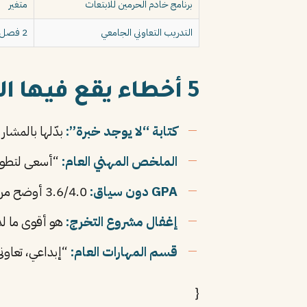
برنامج خادم الحرمين للابتعاث
متغير
التدريب التعاوني الجامعي
2 فصل على الأقل
5 أخطاء يقع فيها الخريج السعودي
كتابة “لا يوجد خبرة”:
بدّلها بالمشار
الملخص المهني العام:
“أسعى لتطوير
GPA دون سياق:
3.6/4.0 أوضح من 90/100 لمن لا يعرف نظام التقييم.
إغفال مشروع التخرج:
هو أقوى ما لديك
قسم المهارات العام:
“إبداعي، تعاون
{