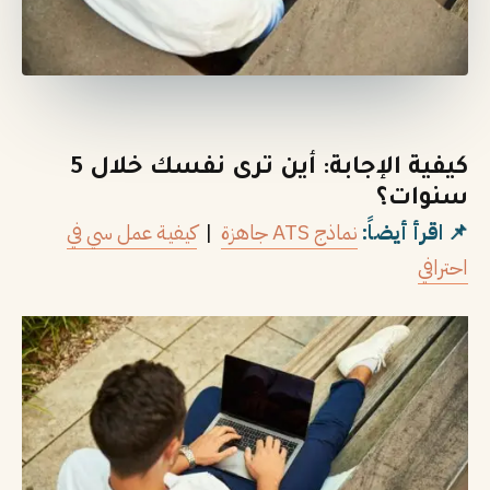
كيفية الإجابة: أين ترى نفسك خلال 5
سنوات؟
📌 اقرأ أيضاً:
نماذج ATS جاهزة
|
كيفية عمل سي في
احترافي