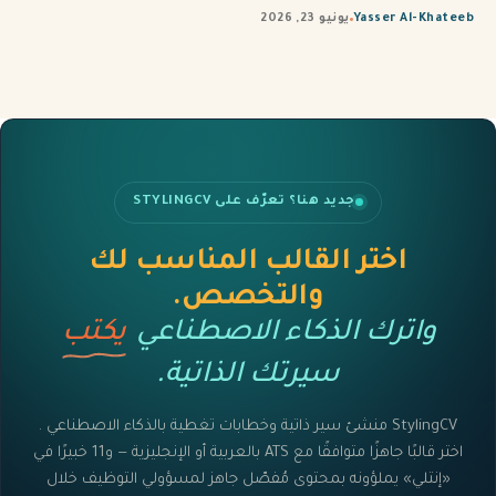
Yasser Al-Khateeb
يونيو 23, 2026
جديد هنا؟ تعرّف على STYLINGCV
اختر القالب المناسب لك
والتخصص.
واترك الذكاء الاصطناعي
يكتب
سيرتك الذاتية.
StylingCV منشئ سير ذاتية وخطابات تغطية بالذكاء الاصطناعي .
اختر قالبًا جاهزًا متوافقًا مع ATS بالعربية أو الإنجليزية — و11 خبيرًا في
«إنتلي» يملؤونه بمحتوى مُفصّل جاهز لمسؤولي التوظيف خلال