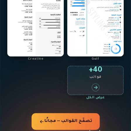
Creative
Gulf
40+
قوالب
عرض الكل
تصفّح القوالب — مجانًا