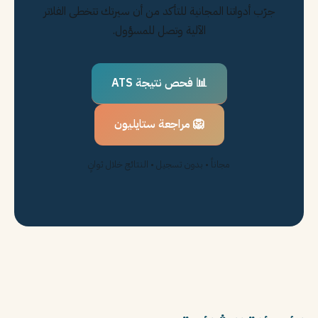
جرّب أدواتنا المجانية للتأكد من أن سيرتك تتخطى الفلاتر
الآلية وتصل للمسؤول.
📊 فحص نتيجة ATS
🦁 مراجعة ستايليون
مجاناً • بدون تسجيل • النتائج خلال ثوانٍ