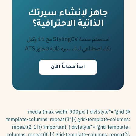
جاهز لإنشاء سيرتك
الذاتية الاحترافية؟
استخدم منصة StylingCV مع 11 وكيل
ذكاء اصطناعي لبناء سيرة ذاتية تتجاوز ATS
ابدأ مجاناً الآن
@media (max-width: 900px) { div[style*=”grid-
template-columns: repeat(3″] { grid-template-columns:
repeat(2, 1fr) !important; } div[style*=”grid-template-
columns: repeat(4″] { grid-template-columns: repeat(2,