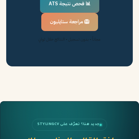
📊 فحص نتيجة ATS
🦁 مراجعة ستايليون
مجاناً • بدون تسجيل • النتائج خلال ثوانٍ
جديد هنا؟ تعرّف على STYLINGCV