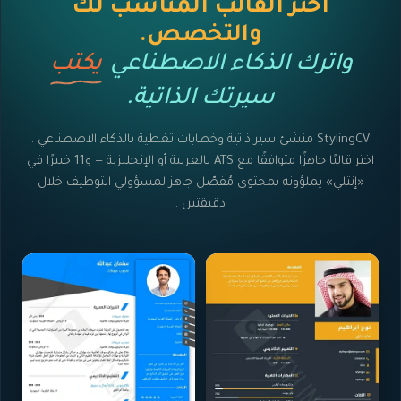
اختر القالب المناسب لك
والتخصص.
واترك الذكاء الاصطناعي
يكتب
سيرتك الذاتية.
StylingCV منشئ سير ذاتية وخطابات تغطية بالذكاء الاصطناعي .
اختر قالبًا جاهزًا متوافقًا مع ATS بالعربية أو الإنجليزية — و11 خبيرًا في
«إنتلي» يملؤونه بمحتوى مُفصّل جاهز لمسؤولي التوظيف خلال
دقيقتين .