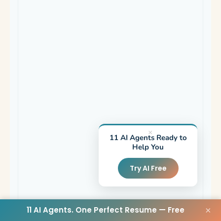
×
11 AI Agents Ready to
Help You
Try AI Free
11 AI Agents. One Perfect Resume — Free
×