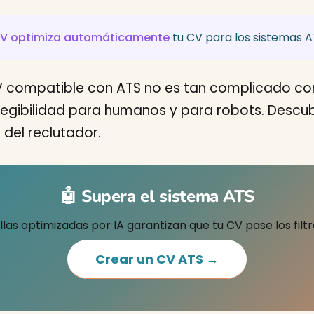
gCV optimiza automáticamente
tu CV para los sistemas A
CV compatible con ATS no es tan complicado co
la legibilidad para humanos y para robots. Desc
 del reclutador.
🤖 Supera el sistema ATS
llas optimizadas por IA garantizan que tu CV pase los fil
Crear un CV ATS →