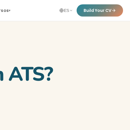
rsos
Build Your CV
▾
ES
n ATS?