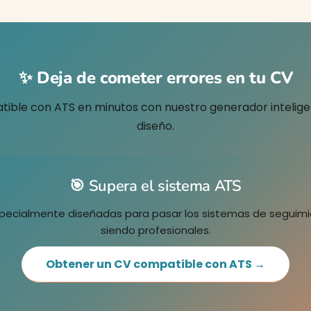
✨ Deja de cometer errores en tu CV
tible con ATS en minutos con nuestro generador inteligen
diseño.
🎯 Supera el sistema ATS
especialmente diseñadas para pasar los sistemas de seguimi
siendo profesionales.
Obtener un CV compatible con ATS →