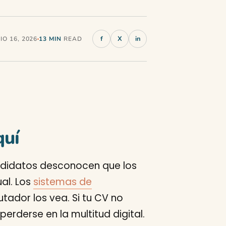
f
X
in
O 16, 2026
13 MIN
READ
quí
andidatos desconocen que los
al. Los
sistemas de
utador los vea. Si tu CV no
rderse en la multitud digital.