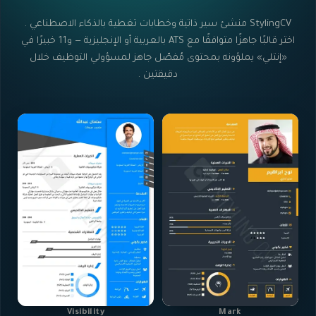
StylingCV منشئ سير ذاتية وخطابات تغطية بالذكاء الاصطناعي .
اختر قالبًا جاهزًا متوافقًا مع ATS بالعربية أو الإنجليزية — و11 خبيرًا في
«إنتلي» يملؤونه بمحتوى مُفصّل جاهز لمسؤولي التوظيف خلال
دقيقتين .
Visibility
Mark