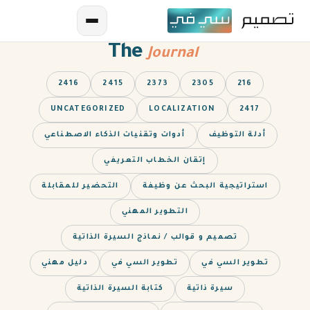
The
Journal
2416
2415
2373
2305
216
UNCATEGORIZED
LOCALIZATION
2417
أدلة التوظيف
أدوات وتقنيات الذكاء الاصطناعي
إتقان الخطاب التعريفي
AR
استراتيجية البحث عن وظيفة
التحضير للمقابلة
EN
التطوير المهني
تصميم و قوالب / نماذج السيرة الذاتية
ES
تطوير السي في
تطوير السي في
دليل مهني
FR
سيرة ذاتية
كتابة السيرة الذاتية
IN