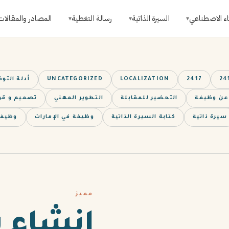
اء الاصطناعي
السيرة الذاتية
رسالة التغطية
المصادر والمقالات
▾
▾
▾
24
2417
LOCALIZATION
UNCATEGORIZED
أدلة التو
 عن وظيفة
التحضير للمقابلة
التطوير المهني
تصميم و قوا
سيرة ذاتية
كتابة السيرة الذاتية
وظيفة في الإمارات
وظيفة
مميز
إنشاء س