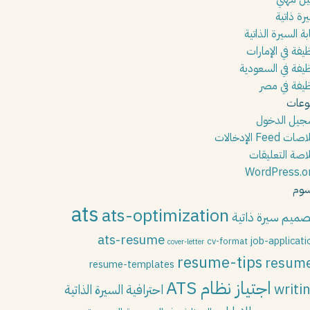
رة ذاتية
بة السيرة الذاتية
يفة في الإمارات
يفة في السعودية
يفة في مصر
وعات
جيل الدخول
ت Feed الإدخالات
اصة التعليقات
WordPress.o
وم
ats
ats-optimization
صميم سيرة ذاتية
ats-resume
job-applicati
cv-format
cover-letter
resume-tips
resum
resume-templates
اجتياز نظام ATS
writi
احترافية السيرة الذاتية