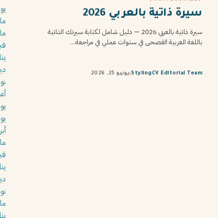
يولي
سيرة ذاتية بالعربي 2026
مايو
سيرة ذاتية بالعربي 2026 — دليل شامل لكتابة سيرتك الذاتية
مار
باللغة العربية الفصحى في سنوات عملي في مراجعة…
فبرا
يناير
ديس
StylingCV Editorial Team
يونيو 25, 2026
نوفم
أغس
يولي
يوني
أبري
مار
فبرا
يناير
ديس
نوفم
مار
يناير