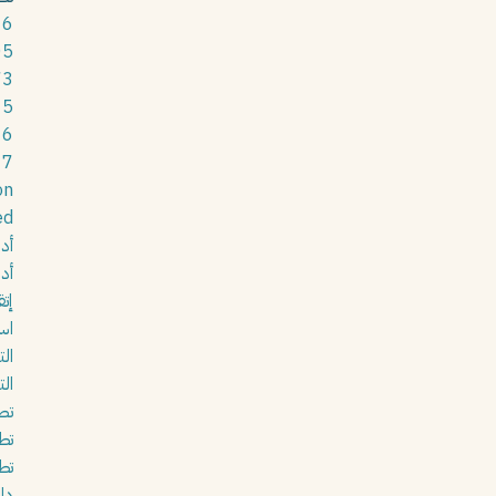
16
05
73
15
16
17
on
ed
أد
أد
إت
اس
ال
الت
تص
تط
تط
دل