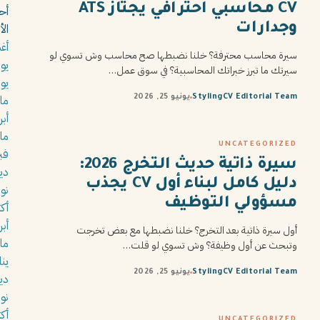
CV محاسبي احترافي يجتاز ATS
أح
وجدارات
ال
أغس
سيرة محاسب محترفة؟ خلنا نضبطها صح محاسب وش تسوي لو
يولي
سيرتك ما تبرز خبراتك المحاسبية؟ في سوق عمل…
يوني
مايو
StylingCV Editorial Team
يونيو 25, 2026
أبري
مار
UNCATEGORIZED
فبرا
سيرة ذاتية حديث التخرج 2026:
ديس
دليل كامل لبناء أول CV يجذب
نوفم
مسؤولي التوظيف
أكتو
أبري
أول سيرة ذاتية بعد التخرج؟ خلنا نضبطها مع بعض تخرجت
مار
وتبحث عن أول وظيفة؟ وش تسوي لو قلت…
يناير
StylingCV Editorial Team
يونيو 25, 2026
ديس
نوفم
أكتو
UNCATEGORIZED