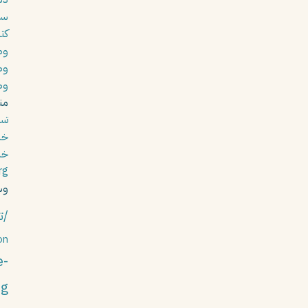
سي
كتا
وظ
وظ
وظ
من
تس
خلاصا
خل
rg
وس
/ت
on
e-
ng