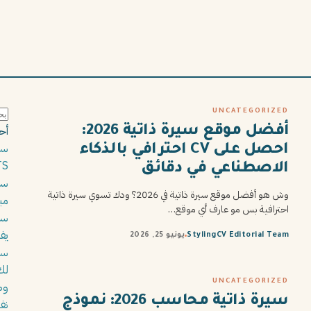
ال
UNCATEGORIZED
عن
أح
أفضل موقع سيرة ذاتية 2026:
احصل على CV احترافي بالذكاء
ATS ويفتح لك أبواب أك
الاصطناعي في دقائق
وش هو أفضل موقع سيرة ذاتية في 2026؟ ودك تسوي سيرة ذاتية
مب
احترافية بس مو عارف أي موقع…
يف
StylingCV Editorial Team
يونيو 25, 2026
لك
UNCATEGORIZED
سيرة ذاتية محاسب 2026: نموذج
نف