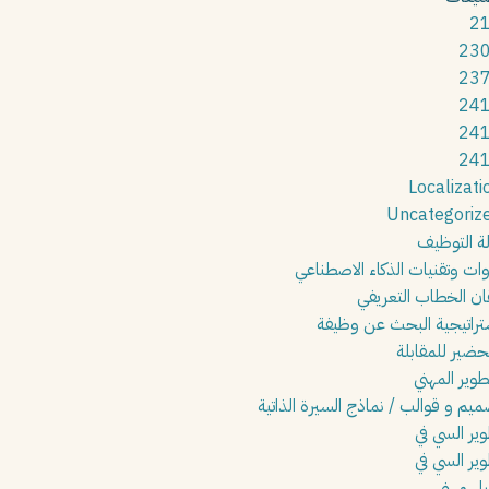
2
23
23
24
24
24
Localizati
Uncategoriz
لة التوظيف
وات وتقنيات الذكاء الاصطناعي
قان الخطاب التعريفي
تراتيجية البحث عن وظيفة
تحضير للمقابلة
طوير المهني
ميم و قوالب / نماذج السيرة الذاتية
وير السي في
وير السي في
يل مهني