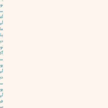
نوفم
سبت
أغس
أبري
مار
يناير
ديس
نوفم
أكتو
سبت
يولي
أبري
ديس
سبت
يولي
أبري
فبرا
تص