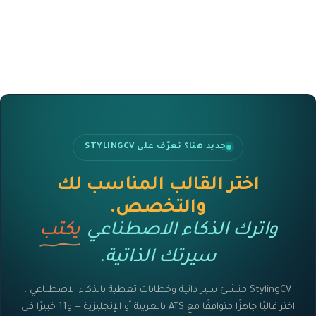
جديد هنا؟ تعرّف على STYLINGCV
اختر القالب المناسب لك
والتخصص.
واترك الذكاء الاصطناعي
يكتب
سيرتك الذاتية.
StylingCV منشئ سير ذاتية وخطابات تغطية بالذكاء الاصطناعي .
اختر قالبًا جاهزًا متوافقًا مع ATS بالعربية أو الإنجليزية — و11 خبيرًا في