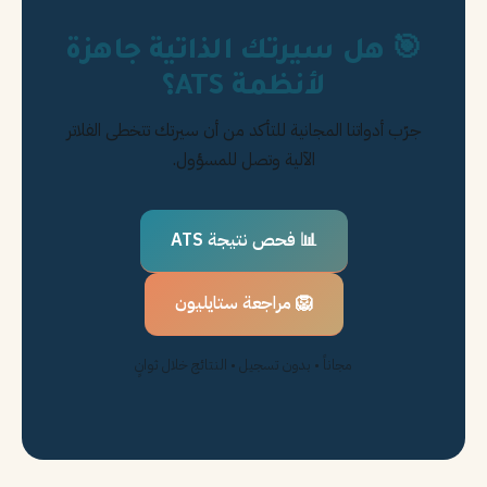
🎯 هل سيرتك الذاتية جاهزة
لأنظمة ATS؟
جرّب أدواتنا المجانية للتأكد من أن سيرتك تتخطى الفلاتر
الآلية وتصل للمسؤول.
📊 فحص نتيجة ATS
🦁 مراجعة ستايليون
مجاناً • بدون تسجيل • النتائج خلال ثوانٍ