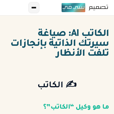
الكاتب AI: صياغة
سيرتك الذاتية بإنجازات
تلفت الأنظار
AR
EN
✍️ الكاتب
ES
FR
ما هو وكيل “الكاتب”؟
IN