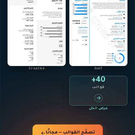
Creative
Gulf
40+
قوالب
عرض الكل
تصفّح القوالب — مجانًا