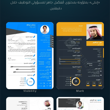
«إنتلي» يملؤونه بمحتوى مُفصّل جاهز لمسؤولي التوظيف خلال
دقيقتين .
Visibility
Mark