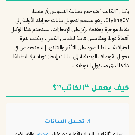
PT
وكيل “الكاتب” هو خبير صياغة النصوص في منصة
StylingCV، وهو مصمم لتحويل بيانات خبراتك الأولية إلى
TL
نقاط موجزة ومقنعة تركز على الإنجازات. يستخدم هذا الوكيل
TR
أفعالاً قوية ومقاييس قابلة للقياس الكمي، ويكتب بنبرة
احترافية تسلط الضوء على التأثير والنتائج. إنه متخصص في
تحويل الأوصاف الوظيفية إلى بيانات إنجاز قوية تترك انطباعًا
دائمًا لدى مسؤولي التوظيف.
كيف يعمل “الكاتب”؟
1. تحليل البيانات
يستلم “الكاتب” البيانات الأولية من وكيل
المحقق
، والتي تتضمن