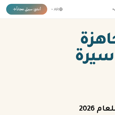
أنشئ سيرتي مجاناً
▾
AR
اهزة
39 نموذج سيرة