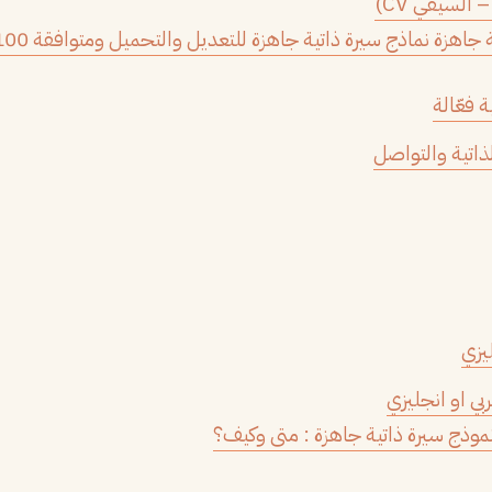
 السيفي CV)
 فعّالة
ذاتية والتواصل
ليزي
بي او انجليزي