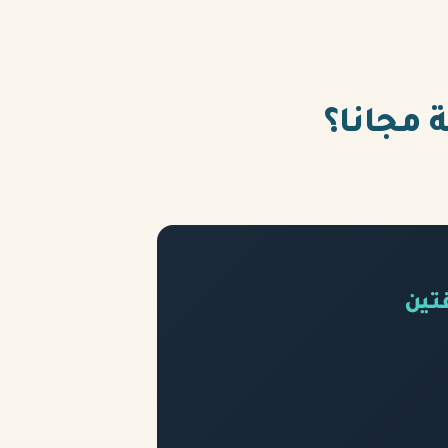
ة مجانا؟
تين