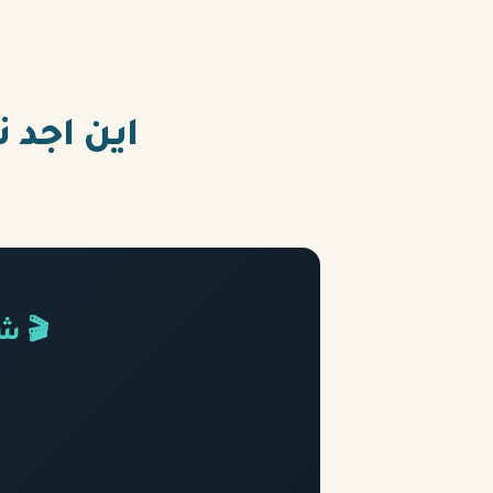
اين اجد ن
🎬 ش