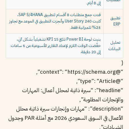
إلى 8 أيام.
قدت جمع متطلبات 8 أقسام لتطبيق SAP S/4HANA،
تطبيق
كتبت 240 User Story وأنجزت التطبيق في الموعد مع تجاوز
ERP
±2% للميزانية فقط.
بنيت لوحة Power BI تتبّع 15 KPI تشغيلياً بشكل آني،
تحليل
خفّضت الوقت اللازم لإعداد التقارير الأسبوعية من 6 ساعات
البيانات
إلى 20 دقيقة.
{
“@context”: “https://schema.org”,
“@type”: “Article”,
“headline”: “سيرة ذاتية لمحلل أعمال: المهارات
والإنجازات المطلوبة”,
“description”: “مهارات وإنجازات سيرة ذاتية محلل
الأعمال في السوق السعودي 2026 مع أمثلة PAR وجدول
الشهادات”,