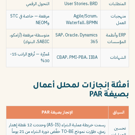
المتطلبات
User Stories، BRD
التحول الرقمي
منهجيات
Agile/Scrum،
مرتفعة — خاصة في STC
العمل
Waterfall، BPMN
وNEOM
ERP وأنظمة
SAP، Oracle، Dynamics
متوسطة-مرتفعة (أرامكو،
المؤسسات
365
SABIC، البنوك)
مُميِّزة — تُرفع الراتب 15-
الشهادات
CBAP، PMI-PBA، IIBA
30%
أمثلة إنجازات لمحلل أعمال
بصيغة PAR
السياق
الإنجاز بصيغة PAR
رسمت خريطة عملية الشراء (AS-IS) وحددت 12 نقطة إهدار
تحسين
زمني، طوّرت نموذج TO-BE خفّض دورة الشراء من 21 يوماً
العمليات