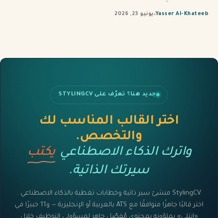
Yasser Al-Khateeb
يونيو 23, 2026
جديد هنا؟ تعرّف على STYLINGCV
اختر القالب المناسب لك
والتخصص.
واترك الذكاء الاصطناعي
يكتب
سيرتك الذاتية.
StylingCV منشئ سير ذاتية وخطابات تغطية بالذكاء الاصطناعي .
اختر قالبًا جاهزًا متوافقًا مع ATS بالعربية أو الإنجليزية — و11 خبيرًا في
«إنتلي» يملؤونه بمحتوى مُفصّل جاهز لمسؤولي التوظيف خلال