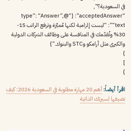
في السعودية؟”,
“acceptedAnswer”: {“@type”: “Answer”,
“text”: “ليست إلزامية لكنها مُميِّزة وترفع الراتب 15-
30% وتُقدّمك في المنافسة على وظائف الشركات الدولية
والكبرى مثل أرامكو وSTC والبنوك.”}
}
]
}
اقرأ أيضاً:
أهم 20 مهارة مطلوبة في السعودية 2026: كيف
تضيفها لسيرتك الذاتية