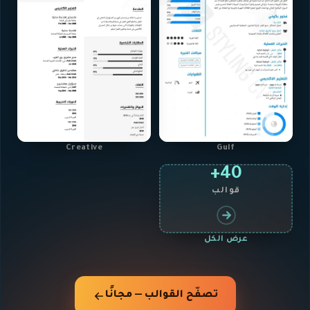
Creative
Gulf
40+
قوالب
عرض الكل
تصفّح القوالب — مجانًا