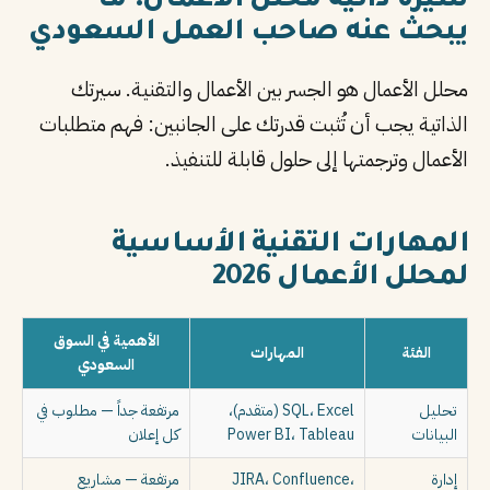
سيرة ذاتية محلل الأعمال: ما
يبحث عنه صاحب العمل السعودي
محلل الأعمال هو الجسر بين الأعمال والتقنية. سيرتك
الذاتية يجب أن تُثبت قدرتك على الجانبين: فهم متطلبات
الأعمال وترجمتها إلى حلول قابلة للتنفيذ.
المهارات التقنية الأساسية
لمحلل الأعمال 2026
الأهمية في السوق
الفئة
المهارات
السعودي
تحليل
SQL، Excel (متقدم)،
مرتفعة جداً — مطلوب في
البيانات
Power BI، Tableau
كل إعلان
إدارة
JIRA، Confluence،
مرتفعة — مشاريع