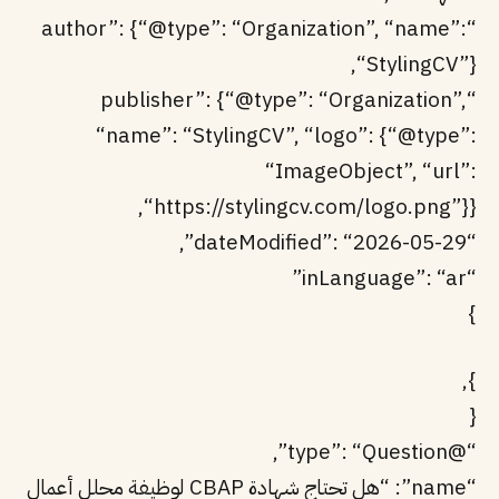
“author”: {“@type”: “Organization”, “name”:
“StylingCV”},
“publisher”: {“@type”: “Organization”,
“name”: “StylingCV”, “logo”: {“@type”:
“ImageObject”, “url”:
“https://stylingcv.com/logo.png”}},
“dateModified”: “2026-05-29”,
“inLanguage”: “ar”
}
},
{
“@type”: “Question”,
“name”: “هل تحتاج شهادة CBAP لوظيفة محلل أعمال