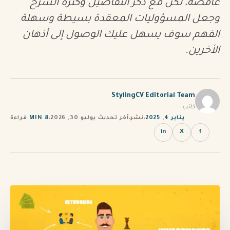
غامضة، لكن مع ذكر التفاصيل وكثرة الشرح
PT
وجعل المسؤوليات المعقدة بسيطة وسهلة
الفهم سوف يسهل عليك الوصول إلى أذهان
TL
الأخرين.
TR
StylingCV Editorial Team
كاتب
يناير 4, 2025
نشر
آخر تحديث يوليو 30, 2026
8 MIN
قراءة
in
X
f