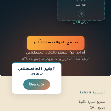
قوالب
عرض الكل
تصفّح القوالب — مجانًا
أو ابدأ من الصفر بالذكاء الاصطناعي
ابدأ مجانًا
عربي وإنجليزي
متوافق مع ATS
×
11 وكيل ذكاء اصطناعي
جاهزون
جرّب مجاناً
السيرة الذاتية
منشئ السيرة الذاتية
صانع الـ CV