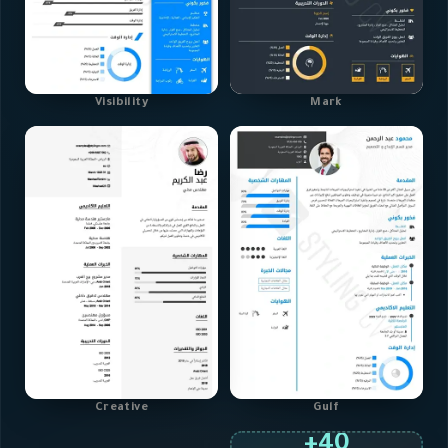
Visibility
Mark
Creative
Gulf
40+