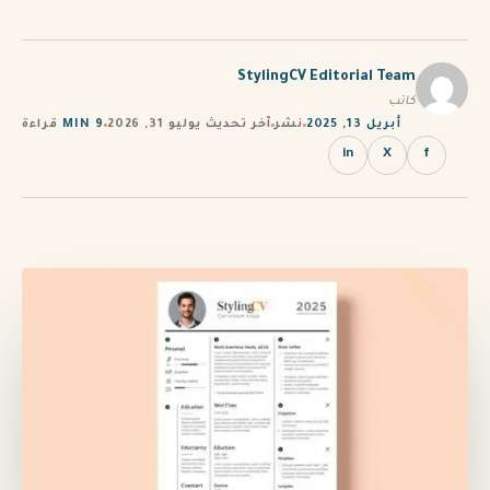
PT
TL
StylingCV Editorial Team
كاتب
TR
أبريل 13, 2025
نشر
آخر تحديث يوليو 31, 2026
9 MIN
قراءة
in
X
f