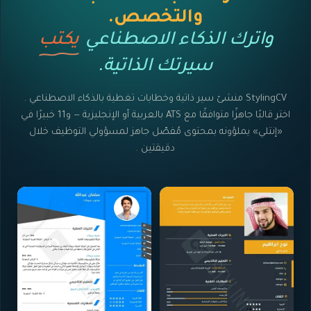
والتخصص.
واترك الذكاء الاصطناعي
يكتب
سيرتك الذاتية.
StylingCV منشئ سير ذاتية وخطابات تغطية بالذكاء الاصطناعي .
اختر قالبًا جاهزًا متوافقًا مع ATS بالعربية أو الإنجليزية — و11 خبيرًا في
«إنتلي» يملؤونه بمحتوى مُفصّل جاهز لمسؤولي التوظيف خلال
دقيقتين .