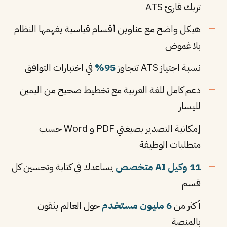
تربك قارئ ATS
هيكل واضح مع عناوين أقسام قياسية يفهمها النظام
بلا غموض
نسبة اجتياز ATS تتجاوز
95%
في اختبارات التوافق
دعم كامل للغة العربية مع تخطيط صحيح من اليمين
لليسار
إمكانية التصدير بصيغتي PDF و Word حسب
متطلبات الوظيفة
11 وكيل AI متخصص
يساعدك في كتابة وتحسين كل
قسم
أكثر من
6 مليون مستخدم
حول العالم يثقون
بالمنصة