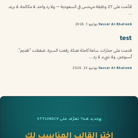
قدّمت على 27 وظيفة مهندس في السعودية — ولا رد واحد. لا مكالمة. لا بريد.
…
Yasser Al-Khateeb
يوليو 1, 2026
test
قدمت على جدارات. ساعة كاملة تعبئة. رفعت السيرة. ضغطت “تقديم”.
أسبوعين. ولا شيء. لا رد.…
Yasser Al-Khateeb
يونيو 23, 2026
جديد هنا؟ تعرّف على STYLINGCV
اختر القالب المناسب لك