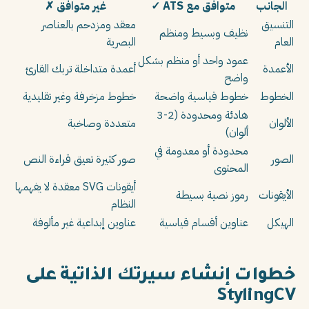
الجانب
متوافق مع ATS ✓
غير متوافق ✗
التنسيق
معقد ومزدحم بالعناصر
نظيف وبسيط ومنظم
العام
البصرية
عمود واحد أو منظم بشكل
الأعمدة
أعمدة متداخلة تربك القارئ
واضح
الخطوط
خطوط قياسية واضحة
خطوط مزخرفة وغير تقليدية
هادئة ومحدودة (2-3
الألوان
متعددة وصاخبة
ألوان)
محدودة أو معدومة في
الصور
صور كثيرة تعيق قراءة النص
المحتوى
أيقونات SVG معقدة لا يفهمها
الأيقونات
رموز نصية بسيطة
النظام
الهيكل
عناوين أقسام قياسية
عناوين إبداعية غير مألوفة
خطوات إنشاء سيرتك الذاتية على
StylingCV