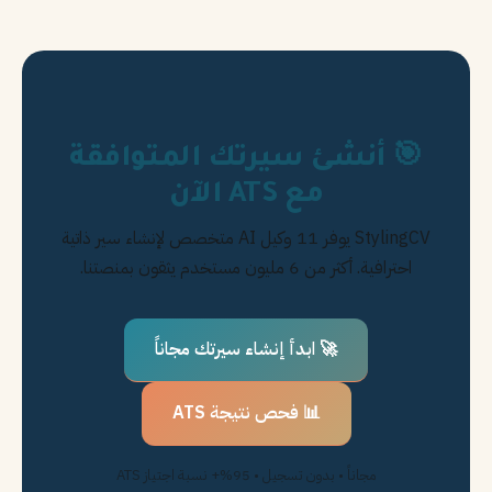
🎯 أنشئ سيرتك المتوافقة
مع ATS الآن
StylingCV يوفر 11 وكيل AI متخصص لإنشاء سير ذاتية
احترافية. أكثر من 6 مليون مستخدم يثقون بمنصتنا.
🚀 ابدأ إنشاء سيرتك مجاناً
📊 فحص نتيجة ATS
مجاناً • بدون تسجيل • 95%+ نسبة اجتياز ATS