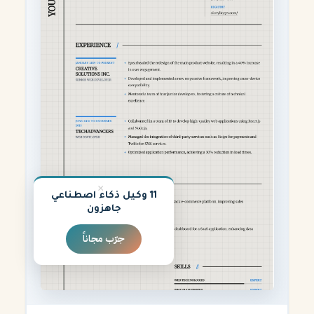
×
11 وكيل ذكاء اصطناعي
جاهزون
جرّب مجاناً