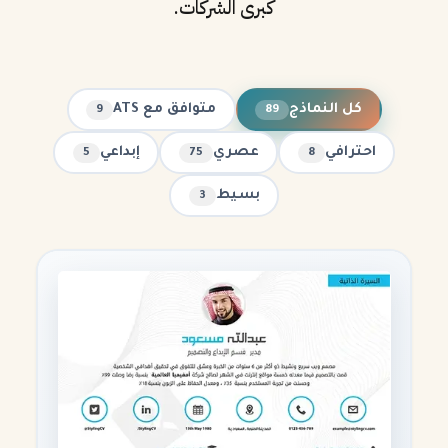
كبرى الشركات.
كل النماذج
متوافق مع ATS
9
89
احترافي
عصري
إبداعي
5
75
8
بسيط
3