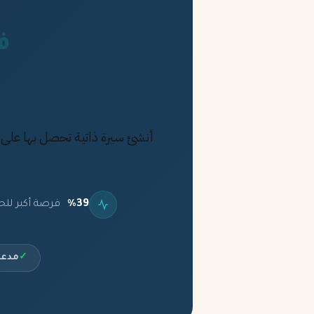
فقط 2%
%39
فرصة أكبر للح
✓
مدعو