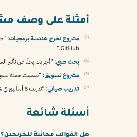
أمثلة على وصف مشا
مشروع تخرج هندسة برمجيات:
GitHub.”
بحث طبي:
“أجريت بحثًا عن تأثير السمنة على ضغط الدم
مشروع تسويق:
“صممت حملة تسويقية لمطعم
تدريب صيفي:
“تدربت 8 أسابيع في شركة الراجحي للاستثمار. تعلمت تحليل المحفظة المالية وأدوات Bloomberg.”
أسئلة شائعة
هل القوالب مجانية للخريجين؟