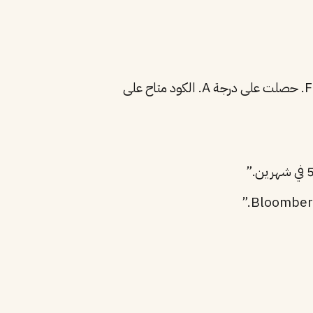
“طورت تطبيق توصيل طلبات باستخدام React Native و Firebase. حصلت على درجة A. الكود متاح على