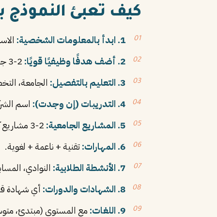
كيف تعبئ النموذج 
1. ابدأ بالمعلومات الشخصية:
الاسم ب
2. أضف هدفًا وظيفيًا قويًا:
2-3 جمل عما تريد وما تقدم.
3. التعليم بالتفصيل:
الجامعة، التخ
4. التدريبات (إن وجدت):
اسم الشركة
5. المشاريع الجامعية:
2-3 مشاريع كبرى مع وصف موجز.
6. المهارات:
تقنية + ناعمة + لغوية.
7. الأنشطة الطلابية:
النوادي، المساب
8. الشهادات والدورات:
أي شهادة قص
9. اللغات:
مع المستوى (مبتدئ، متوس