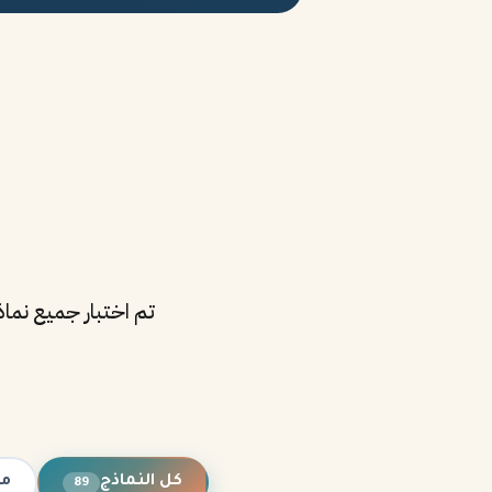
كل النماذج
مت
89