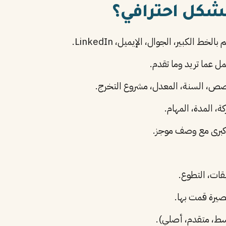
بشكل احترافي؟
الخط الكبير، الجوال، الإيميل، LinkedIn.
صص، السنة، المعدل، مشروع التخرج.
، المدة، المهام.
قات، التطوع.
يرة قمت بها.
ط، متقدم، أصلي).