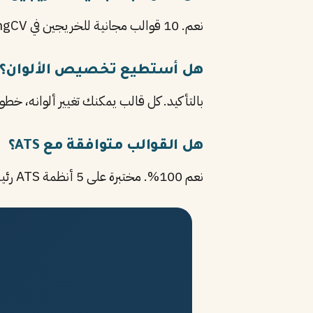
نعم. 10 قوالب مجانية للخريجين في StylingCV، مصممة خصيصًا للسير الذاتية بدون خبرة.
هل أستطيع تخصيص الألوان؟
بالتأكيد. كل قالب يمكنك تغيير ألوانه، خط
هل القوالب متوافقة مع ATS؟
نعم 100%. مختبرة على 5 أنظمة ATS رئيسية، خاصة لقبول الخريجين في الشركات الكبرى.