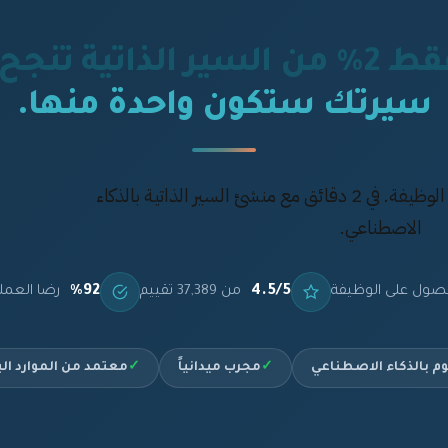
 من السير الذاتية تنجح.
سيرتك ستكون واحدة منها.
أنشئ سيرة ذاتية تحصل بها على الوظيفة. في 2 دقائق مع منشئ السير الذاتية بالذكاء
الاصطناعي.
%92
4.5/5
صول على الوظيفة
من 37,389 تقييم
رضا العمل
م بالذكاء الاصطناعي
✓
مجرب ميدانياً
✓
معتمد من الموارد ال