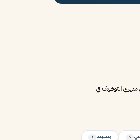
 الآلية (ATS) ومراجعتها من قبل مديري التوظيف في
عي
بسيط
3
5