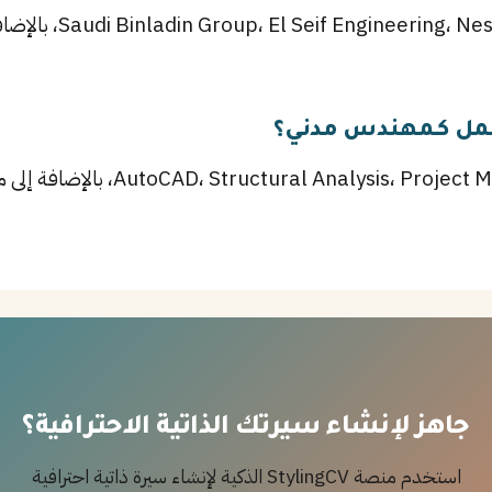
عمل كـمهندس مدني؟
أهم المهارات تشمل roject Management
جاهز لإنشاء سيرتك الذاتية الاحترافية؟
استخدم منصة StylingCV الذكية لإنشاء سيرة ذاتية احترافية