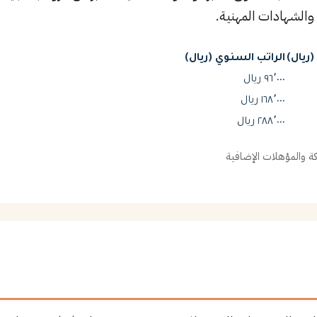
والشهادات المهنية.
ريال)
الراتب السنوي (ريال)
٩٦٬٠٠٠ ريال
١٦٨٬٠٠٠ ريال
٢٨٨٬٠٠٠ ريال
 والمؤهلات الإضافية