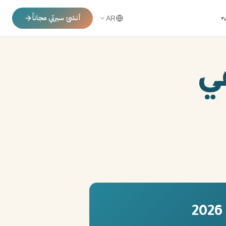
أنشئ سيرتي مجاناً
▾
AR
ي