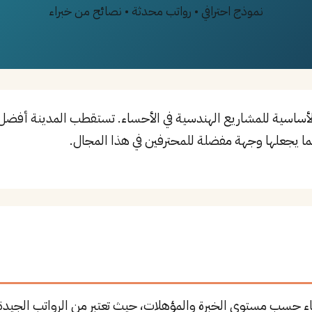
نموذج احترافي • رواتب محدثة • نصائح من خبراء
ا يجعلها وجهة مفضلة للمحترفين في هذا المجال.
اء حسب مستوى الخبرة والمؤهلات، حيث تعتبر من الرواتب الجيدة 