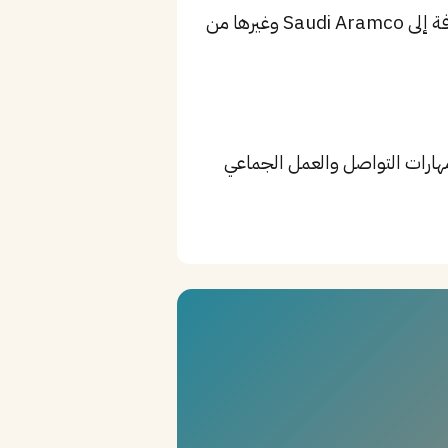
من أبرز الشركات: Saudi Binladin Group، El Seif Engineering، Nesma & Partners، بالإضافة إلى Saudi Aramco وغيرها من
AutoCAD، Structural Analysis، P، بالإضافة إلى مهارات التواصل والعمل الجماعي