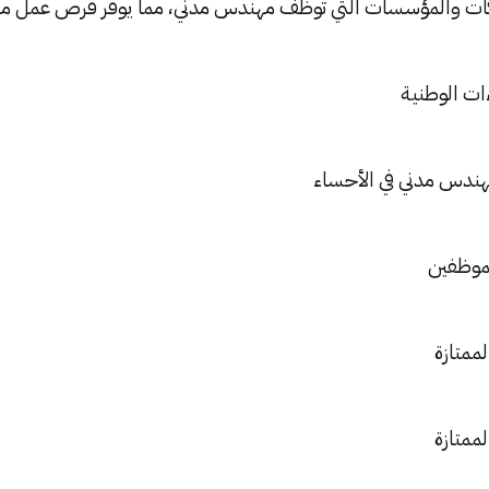
كات والمؤسسات التي توظف مهندس مدني، مما يوفر فرص عمل مت
ات الوطنية
هندس مدني في الأحساء
لموظفين
لممتازة
لممتازة