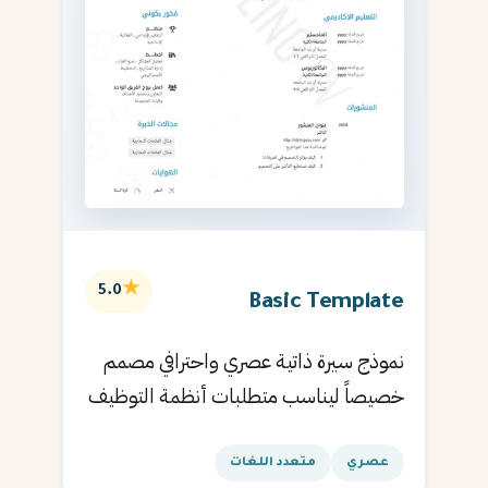
★
5.0
Basic Template
نموذج سيرة ذاتية عصري واحترافي مصمم
خصيصاً ليناسب متطلبات أنظمة التوظيف
الآلية ويساعدك في الحصول على مقابلتك
القادمة.
عصري
متعدد اللغات