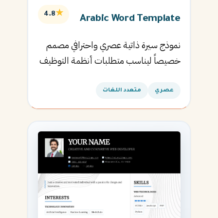
★
4.8
Arabic Word Template
نموذج سيرة ذاتية عصري واحترافي مصمم
خصيصاً ليناسب متطلبات أنظمة التوظيف
الآلية ويساعدك في الحصول على مقابلتك
القادمة.
عصري
متعدد اللغات