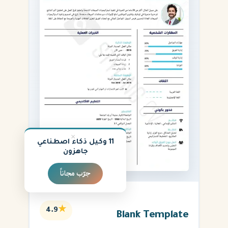
×
11 وكيل ذكاء اصطناعي
جاهزون
جرّب مجاناً
★
4.9
Blank Template