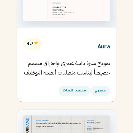
★
4.7
Aura
نموذج سيرة ذاتية عصري واحترافي مصمم
خصيصاً ليناسب متطلبات أنظمة التوظيف
الآلية ويساعدك في الحصول على مقابلتك
القادمة.
عصري
متعدد اللغات