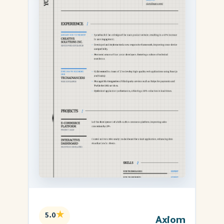
★
5.0
Axiom