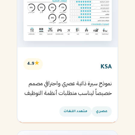
★
4.9
KSA
نموذج سيرة ذاتية عصري واحترافي مصمم
خصيصاً ليناسب متطلبات أنظمة التوظيف
الآلية ويساعدك في الحصول على مقابلتك
القادمة.
عصري
متعدد اللغات