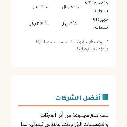
متوسط (3-5
١٧٬٦٠٠ ريال
٢١١٬٢٠٠ ريال
سنوات)
خبير (+6
٣٠٬٨٠٠ ريال
٣٦٩٬٦٠٠ ريال
سنوات)
* الرواتب تقريبية وتختلف حسب حجم الشركة
والمؤهلات الإضافية
🏢 أفضل الشركات
تضم ينبع مجموعة من أبرز الشركات
والمؤسسات التي توظف مهندس كيميائي، مما