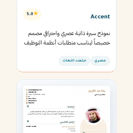
★
5.0
Accent
نموذج سيرة ذاتية عصري واحترافي مصمم
خصيصاً ليناسب متطلبات أنظمة التوظيف
الآلية ويساعدك في الحصول على مقابلتك
القادمة.
عصري
متعدد اللغات