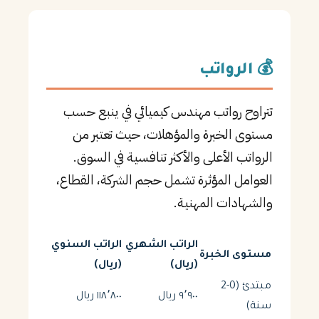
💰 الرواتب
تتراوح رواتب مهندس كيميائي في ينبع حسب
مستوى الخبرة والمؤهلات، حيث تعتبر من
الرواتب الأعلى والأكثر تنافسية في السوق.
العوامل المؤثرة تشمل حجم الشركة، القطاع،
والشهادات المهنية.
الراتب الشهري
الراتب السنوي
مستوى الخبرة
(ريال)
(ريال)
مبتدئ (0-2
٩٬٩٠٠ ريال
١١٨٬٨٠٠ ريال
سنة)