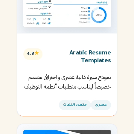
Arabic Resume
★
4.8
Templates
نموذج سيرة ذاتية عصري واحترافي مصمم
خصيصاً ليناسب متطلبات أنظمة التوظيف
الآلية ويساعدك في الحصول على مقابلتك
القادمة.
عصري
متعدد اللغات