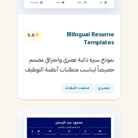
Bilingual Resume
★
5.0
Templates
نموذج سيرة ذاتية عصري واحترافي مصمم
خصيصاً ليناسب متطلبات أنظمة التوظيف
الآلية ويساعدك في الحصول على مقابلتك
القادمة.
عصري
متعدد اللغات