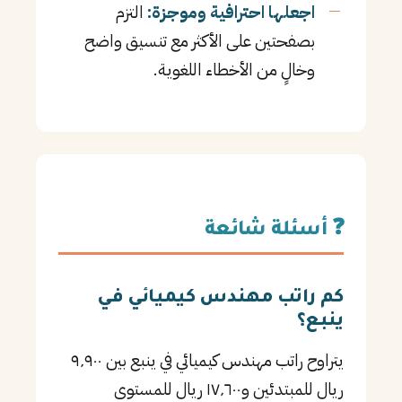
اجعلها احترافية وموجزة:
التزم
بصفحتين على الأكثر مع تنسيق واضح
وخالٍ من الأخطاء اللغوية.
❓ أسئلة شائعة
كم راتب مهندس كيميائي في
ينبع؟
يتراوح راتب مهندس كيميائي في ينبع بين ٩٬٩٠٠
ريال للمبتدئين و١٧٬٦٠٠ ريال للمستوى