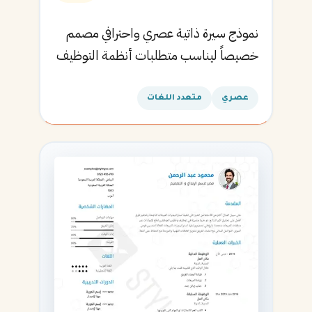
نموذج سيرة ذاتية عصري واحترافي مصمم
خصيصاً ليناسب متطلبات أنظمة التوظيف
الآلية ويساعدك في الحصول على مقابلتك
القادمة.
عصري
متعدد اللغات