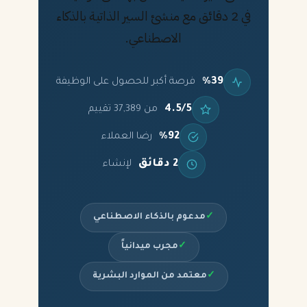
في 2 دقائق مع منشئ السير الذاتية بالذكاء
الاصطناعي.
%39
فرصة أكبر للحصول على الوظيفة
4.5/5
من 37,389 تقييم
%92
رضا العملاء
2 دقائق
لإنشاء
✓
مدعوم بالذكاء الاصطناعي
✓
مجرب ميدانياً
✓
معتمد من الموارد البشرية