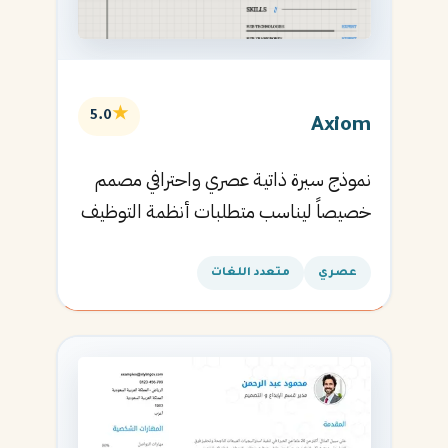
★
5.0
Axiom
نموذج سيرة ذاتية عصري واحترافي مصمم
خصيصاً ليناسب متطلبات أنظمة التوظيف
الآلية ويساعدك في الحصول على مقابلتك
القادمة.
عصري
متعدد اللغات