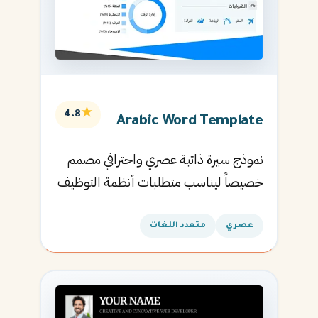
★
4.8
Arabic Word Template
نموذج سيرة ذاتية عصري واحترافي مصمم
خصيصاً ليناسب متطلبات أنظمة التوظيف
الآلية ويساعدك في الحصول على مقابلتك
القادمة.
عصري
متعدد اللغات