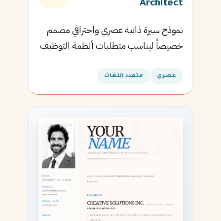
Architect
نموذج سيرة ذاتية عصري واحترافي مصمم
خصيصاً ليناسب متطلبات أنظمة التوظيف
الآلية ويساعدك في الحصول على مقابلتك
القادمة.
عصري
متعدد اللغات