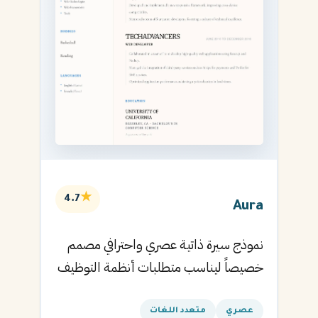
★
4.7
Aura
نموذج سيرة ذاتية عصري واحترافي مصمم
خصيصاً ليناسب متطلبات أنظمة التوظيف
الآلية ويساعدك في الحصول على مقابلتك
القادمة.
عصري
متعدد اللغات