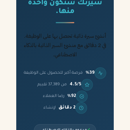
سيرتك ستكون واحدة
منها.
أنشئ سيرة ذاتية تحصل بها على الوظيفة.
في 2 دقائق مع منشئ السير الذاتية بالذكاء
الاصطناعي.
%39
فرصة أكبر للحصول على الوظيفة
4.5/5
من 37,389 تقييم
%92
رضا العملاء
2 دقائق
لإنشاء