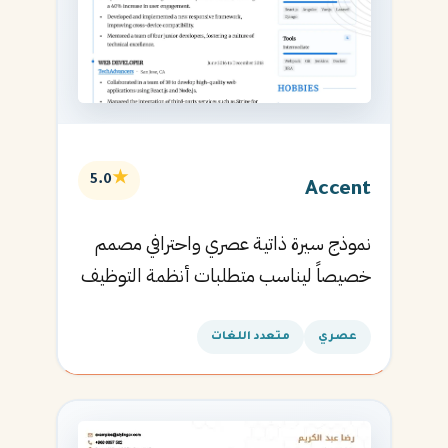
★
5.0
Accent
نموذج سيرة ذاتية عصري واحترافي مصمم
خصيصاً ليناسب متطلبات أنظمة التوظيف
الآلية ويساعدك في الحصول على مقابلتك
القادمة.
عصري
متعدد اللغات