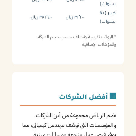
١٨٬٤٠٠ ريال
٢٢٠٬٨٠٠ ريال
سنوات)
خبير (+6
٣٢٬٢٠٠ ريال
٣٨٦٬٤٠٠ ريال
سنوات)
* الرواتب تقريبية وتختلف حسب حجم الشركة
والمؤهلات الإضافية
🏢 أفضل الشركات
تضم الرياض مجموعة من أبرز الشركات
والمؤسسات التي توظف مهندس كيميائي، مما
يوفر فرص عمل متنوعة ومسارات مهنية