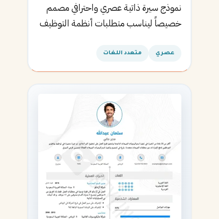
نموذج سيرة ذاتية عصري واحترافي مصمم
خصيصاً ليناسب متطلبات أنظمة التوظيف
الآلية ويساعدك في الحصول على مقابلتك
القادمة.
عصري
متعدد اللغات