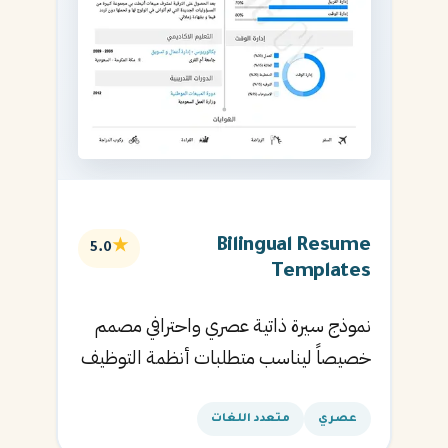
Bilingual Resume
★
5.0
Templates
نموذج سيرة ذاتية عصري واحترافي مصمم
خصيصاً ليناسب متطلبات أنظمة التوظيف
الآلية ويساعدك في الحصول على مقابلتك
القادمة.
عصري
متعدد اللغات