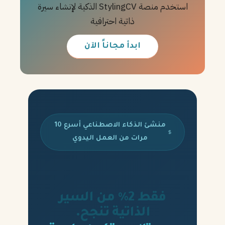
استخدم منصة StylingCV الذكية لإنشاء سيرة
ذاتية احترافية
ابدأ مجاناً الآن
منشئ الذكاء الاصطناعي أسرع 10
مرات من العمل اليدوي
فقط 2% من السير
الذاتية تنجح.