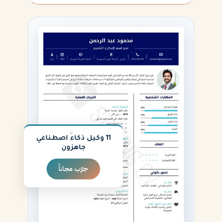
×
11 وكيل ذكاء اصطناعي
جاهزون
جرّب مجاناً