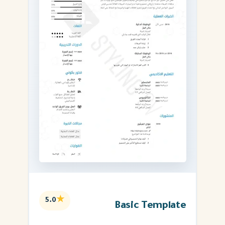
★
5.0
Basic Template