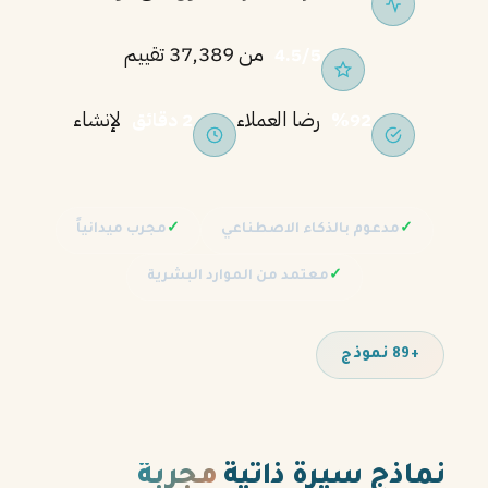
من 37,389 تقييم
4.5/5
رضا العملاء
لإنشاء
%92
2 دقائق
✓
مدعوم بالذكاء الاصطناعي
✓
مجرب ميدانياً
✓
معتمد من الموارد البشرية
+89 نموذج
نماذج سيرة ذاتية
مجربة