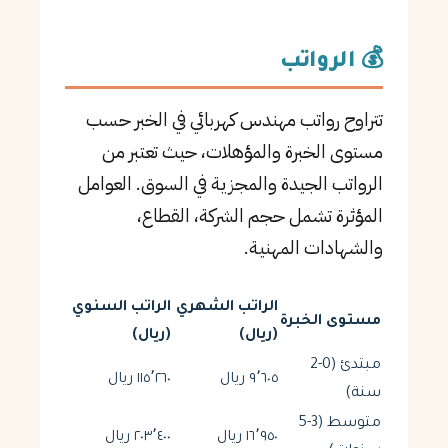
💰 الرواتب
تتراوح رواتب مهندس كهربائي في الخبر حسب
مستوى الخبرة والمؤهلات، حيث تعتبر من
الرواتب الجيدة والمجزية في السوق. العوامل
المؤثرة تشمل حجم الشركة، القطاع،
والشهادات المهنية.
الراتب الشهري
الراتب السنوي
مستوى الخبرة
(ريال)
(ريال)
مبتدئ (0-2
٩٬٦٠٥ ريال
١١٥٬٢٦٠ ريال
سنة)
متوسط (3-5
١٦٬٩٥٠ ريال
٢٠٣٬٤٠٠ ريال