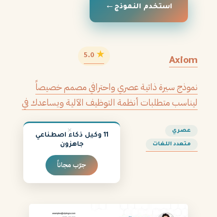
استخدم النموذج
★
5.0
Axiom
نموذج سيرة ذاتية عصري واحترافي مصمم خصيصاً
ليناسب متطلبات أنظمة التوظيف الآلية ويساعدك في
الحصول على مقابلتك القادمة.
×
عصري
11 وكيل ذكاء اصطناعي
جاهزون
متعدد اللغات
جرّب مجاناً