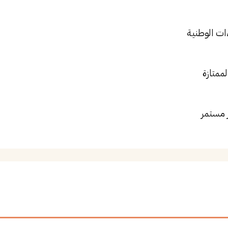
ات الوطنية
لممتازة
 مستمر