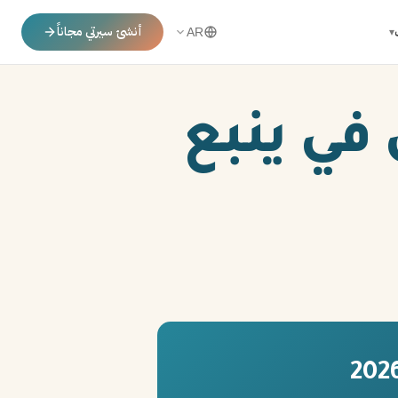
أنشئ سيرتي مجاناً
▾
AR
في ينبع