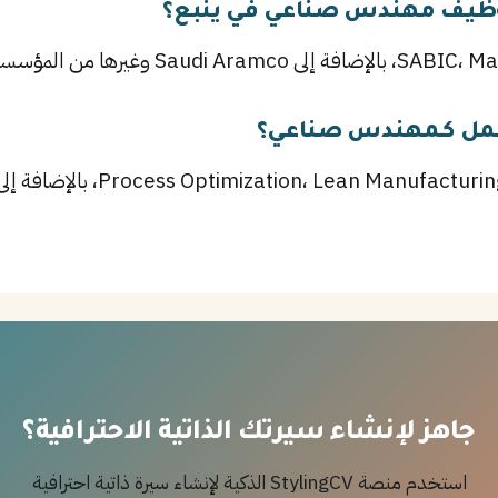
وظيف مهندس صناعي في ينبع؟
لعمل كـمهندس صناعي؟
أهم المهارات تشمل ng، Six Sigma
جاهز لإنشاء سيرتك الذاتية الاحترافية؟
استخدم منصة StylingCV الذكية لإنشاء سيرة ذاتية احترافية