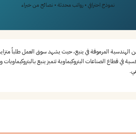
نموذج احترافي • رواتب محدثة • نصائح من خبراء
الهندسية المرموقة في ينبع، حيث يشهد سوق العمل طلباً متزايد
ية في قطاع الصناعات البتروكيماوية تتميز ينبع بـالبتروكيماويات 
ي.