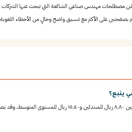
ن مصطلحات مهندس صناعي الشائعة التي تبحث عنها الشركات في
م بصفحتين على الأكثر مع تنسيق واضح وخالٍ من الأخطاء اللغوية.
 ينبع؟
يتراوح راتب مهندس صناعي في ينبع بين ٨٬٨٠٠ ريال للمبتدئين و٥٬٤٠٠