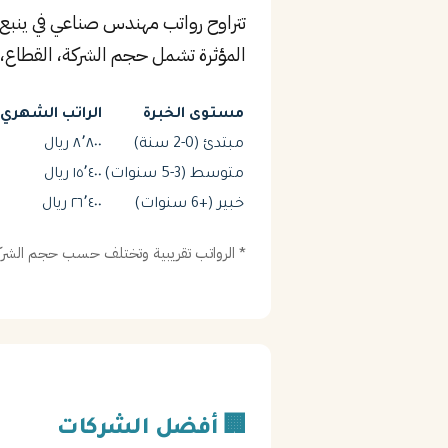
تتراوح رواتب مهندس صناعي في ينبع
المؤثرة تشمل حجم الشركة، القطاع، 
مستوى الخبرة
الراتب الشهري (
مبتدئ (0-2 سنة)
٨٬٨٠٠ ريال
متوسط (3-5 سنوات)
١٥٬٤٠٠ ريال
خبير (+6 سنوات)
٢٦٬٤٠٠ ريال
* الرواتب تقريبية وتختلف حسب حجم الشركة
🏢 أفضل الشركات