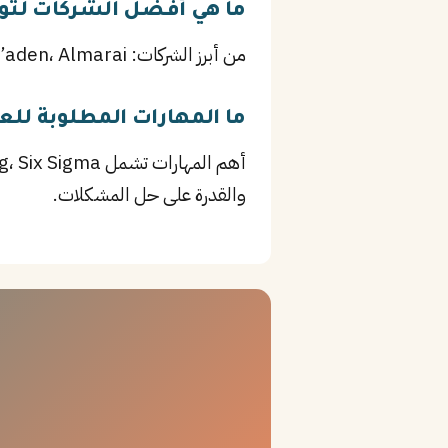
ما هي أفضل الشركات لت
من أبرز الشركات: SABIC، Ma’aden، Almarai، بالإضافة إلى Saudi Aramco وغيرها من المؤسسات الرائدة في ينبع.
ما المهارات المطلوبة ل
والقدرة على حل المشكلات.