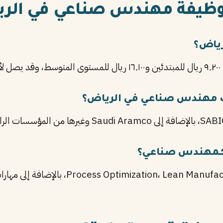
وظيفة مهندس صناعي في الر
رياض؟
.
 مهندس صناعي في الرياض؟
 كـمهندس صناعي؟
أهم المهارات تشمل anufacturing، Six Sigma