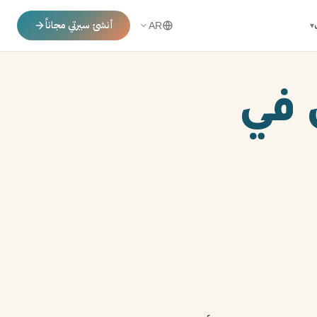
أنشئ سيرتي مجاناً
▾
AR
 في