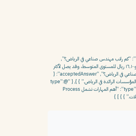
{ “@context”: “https://schema.org”, “@type”: “FAQPage”, “mainEntity”: [ { “@type”: “Question”, “name”: “كم راتب مهندس صناعي في الرياض؟”,
“acceptedAnswer”: { “@type”: “Answer”, “text”: “يتراوح راتب مهندس صناعي في الرياض بين ٩٬٢٠٠ ريال للمبتدئين و١٦٬١٠٠ ريال للمستوى المتوسط، وقد يصل لأكثر
من ذلك للخبراء حسب الشركة والخبرة.” } }, { “@type”: “Question”, “name”: “ما هي أفضل الشركات لتوظيف مهندس صناعي في الرياض؟”, “acceptedAnswer”: {
“@type”: “Answer”, “text”: “من أبرز الشركات: SABIC، Ma’aden، Almarai، بالإضافة إلى Saudi Aramco وغيرها من المؤسسات الرائدة في الرياض.” } }, { “@type”:
“Question”, “name”: “ما المهارات المطلوبة للعمل كـمهندس صناعي؟”, “acceptedAnswer”: { “@type”: “Answer”, “text”: “أهم المهارات تشمل Process