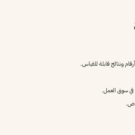
قام ونتائج قابلة للقياس.
اض.