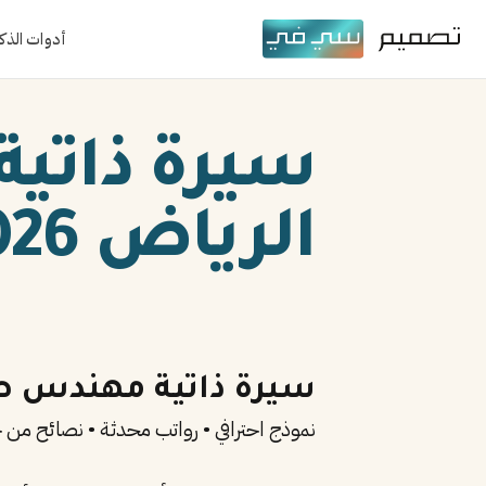
أدوات الذك
سيرة ذاتي
الرياض 2026
سيرة ذاتية مهندس صنا
نموذج احترافي • رواتب محدثة • نصائح من خ