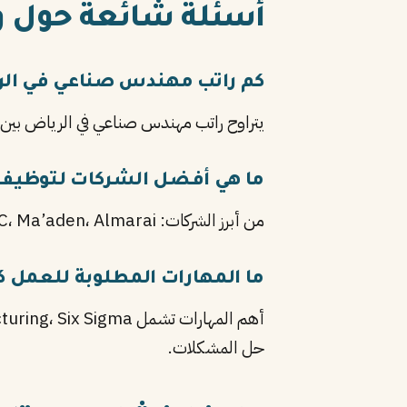
أسئلة شائعة حول 
كم راتب مهندس صناعي في ال
يتراوح راتب مهندس صناعي في الرياض بين ٩٬٢٠٠ ريال للمبتدئين و١٦٬١٠٠ ريال للمستوى المتوسط، وقد يصل لأكثر من ذلك للخبراء حسب الشركة والخبرة
ما هي أفضل الشركات لتوظيف
من أبرز الشركات: SABIC، Ma’aden، Almarai، بالإضافة إلى Saudi Aramco وغيرها من المؤسسات الرائدة في الرياض.
ما المهارات المطلوبة للعمل
حل المشكلات.