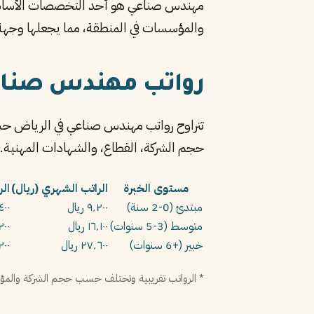
والمؤسسات في المنطقة، مما يجعلها وجهة 
رواتب مهندس صناع
تتراوح رواتب مهندس صناعي في الرياض حسب
حجم الشركة، القطاع، والشهادات المهنية.
مستوى الخبرة
الراتب الشهري (ريال)
الر
مبتدئ (0-2 سنة)
٩٬٢٠٠ ريال
١٠٬٤٠٠
متوسط (3-5 سنوات)
١٦٬١٠٠ ريال
٬٢٠٠
خبير (+6 سنوات)
٢٧٬٦٠٠ ريال
٬٢٠٠
* الرواتب تقريبية وتختلف حسب حجم الشركة والمؤه