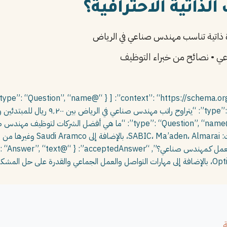
لذاتية الاحترافية؟
عي • نصائح من خبراء التوظيف
.” } } ] }
ة