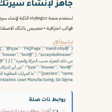
جاهز لإنشاء سيرتك ا
استخدم منصة stylingcv الذكية لإنشاء سيرة ذاتية تناسب مهندس صناعي في الرياض
قوالب احترافية • تخصيص بالذكاء الاصطنا
ابدأ مجاناً الآن
Optimization، Lean Manufacturing، Six Sigma، بالإضافة إلى مهارات التواصل والعمل الجماعي والقدرة على حل المشكلات
روابط ذات صلة
👈
أفضل موقع سيرة ذاتية مجاني