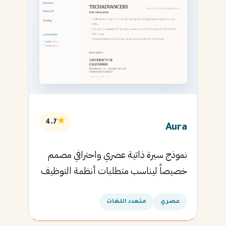
★
4.7
Aura
نموذج سيرة ذاتية عصري واحترافي مصمم
خصيصاً ليناسب متطلبات أنظمة التوظيف
الآلية ويساعدك في الحصول على مقابلتك
القادمة.
عصري
متعدد اللغات