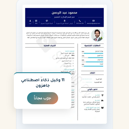
×
11 وكيل ذكاء اصطناعي
جاهزون
جرّب مجاناً