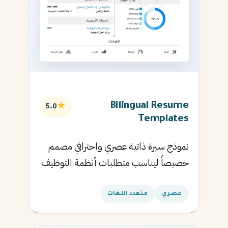
Bilingual Resume
★
5.0
Templates
نموذج سيرة ذاتية عصري واحترافي مصمم
خصيصاً ليناسب متطلبات أنظمة التوظيف
الآلية ويساعدك في الحصول على مقابلتك
القادمة.
عصري
متعدد اللغات