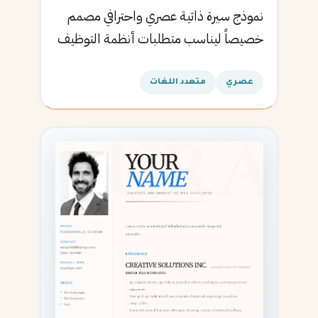
نموذج سيرة ذاتية عصري واحترافي مصمم
خصيصاً ليناسب متطلبات أنظمة التوظيف
الآلية ويساعدك في الحصول على مقابلتك
القادمة.
عصري
متعدد اللغات