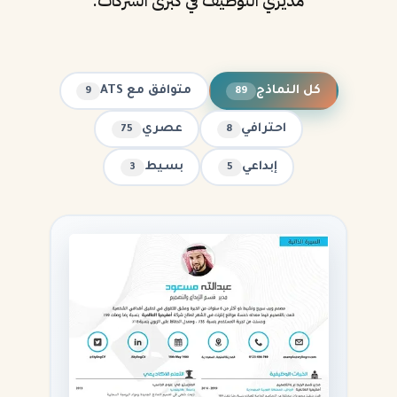
مديري التوظيف في كبرى الشركات.
كل النماذج
متوافق مع ATS
9
89
احترافي
عصري
75
8
إبداعي
بسيط
3
5