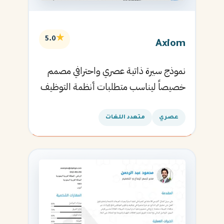
★
5.0
Axiom
نموذج سيرة ذاتية عصري واحترافي مصمم
خصيصاً ليناسب متطلبات أنظمة التوظيف
الآلية ويساعدك في الحصول على مقابلتك
القادمة.
عصري
متعدد اللغات