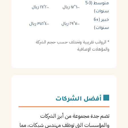
متوسط (3-5
١٧٬٦٠٠ ريال
٢١١٬٢٠٠ ريال
سنوات)
خبير (+6
٢٩٬٧٠٠ ريال
٣٥٦٬٤٠٠ ريال
سنوات)
* الرواتب تقريبية وتختلف حسب حجم الشركة
والمؤهلات الإضافية
🏢 أفضل الشركات
تضم جدة مجموعة من أبرز الشركات
والمؤسسات التي توظف مهندس شبكات، مما