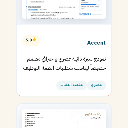
★
5.0
Accent
نموذج سيرة ذاتية عصري واحترافي مصمم
خصيصاً ليناسب متطلبات أنظمة التوظيف
الآلية ويساعدك في الحصول على مقابلتك
القادمة.
عصري
متعدد اللغات