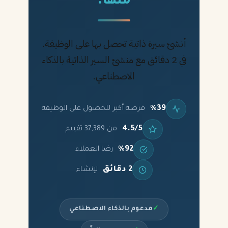
منها.
أنشئ سيرة ذاتية تحصل بها على الوظيفة.
في 2 دقائق مع منشئ السير الذاتية بالذكاء
الاصطناعي.
%39
فرصة أكبر للحصول على الوظيفة
4.5/5
من 37,389 تقييم
%92
رضا العملاء
2 دقائق
لإنشاء
✓
مدعوم بالذكاء الاصطناعي