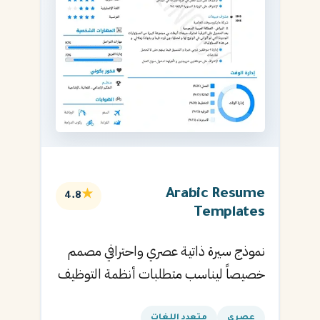
Arabic Resume
★
4.8
Templates
نموذج سيرة ذاتية عصري واحترافي مصمم
خصيصاً ليناسب متطلبات أنظمة التوظيف
الآلية ويساعدك في الحصول على مقابلتك
القادمة.
عصري
متعدد اللغات