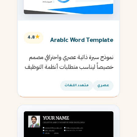
★
4.8
Arabic Word Template
نموذج سيرة ذاتية عصري واحترافي مصمم
خصيصاً ليناسب متطلبات أنظمة التوظيف
الآلية ويساعدك في الحصول على مقابلتك
القادمة.
عصري
متعدد اللغات