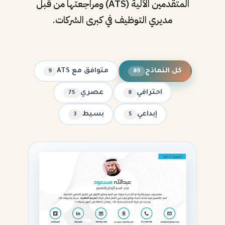
المتقدمين الآلية (ATS) ومراجعتها من قبل
مديري التوظيف في كبرى الشركات.
كل النماذج
متوافق مع ATS
9
89
احترافي
عصري
75
8
إبداعي
بسيط
3
5