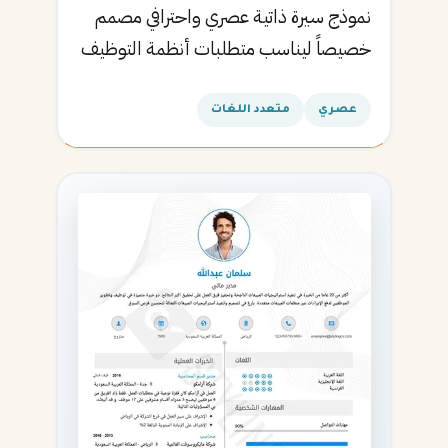
نموذج سيرة ذاتية عصري واحترافي مصمم
خصيصاً ليناسب متطلبات أنظمة التوظيف
الآلية ويساعدك في الحصول على مقابلتك
القادمة.
عصري
متعدد اللغات