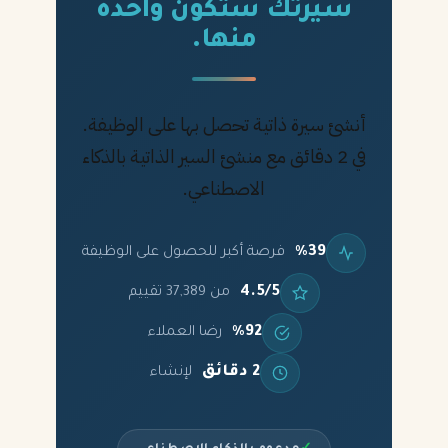
سيرتك ستكون واحدة
منها.
أنشئ سيرة ذاتية تحصل بها على الوظيفة.
في 2 دقائق مع منشئ السير الذاتية بالذكاء
الاصطناعي.
%39
فرصة أكبر للحصول على الوظيفة
4.5/5
من 37,389 تقييم
%92
رضا العملاء
2 دقائق
لإنشاء