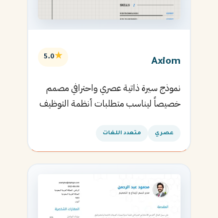
★
5.0
Axiom
نموذج سيرة ذاتية عصري واحترافي مصمم
خصيصاً ليناسب متطلبات أنظمة التوظيف
الآلية ويساعدك في الحصول على مقابلتك
القادمة.
عصري
متعدد اللغات