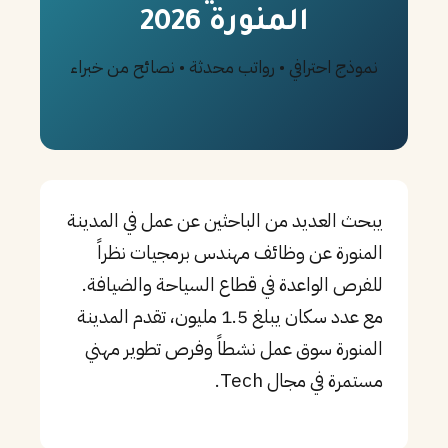
المنورة 2026
PT
نموذج احترافي • رواتب محدثة • نصائح من خبراء
TL
TR
يبحث العديد من الباحثين عن عمل في المدينة
المنورة عن وظائف مهندس برمجيات نظراً
للفرص الواعدة في قطاع السياحة والضيافة.
مع عدد سكان يبلغ 1.5 مليون، تقدم المدينة
المنورة سوق عمل نشطاً وفرص تطوير مهني
مستمرة في مجال Tech.