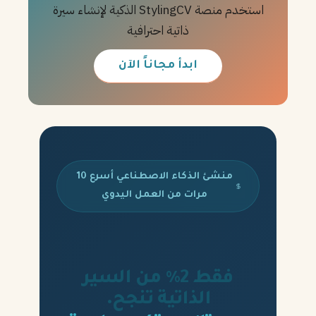
استخدم منصة StylingCV الذكية لإنشاء سيرة
ذاتية احترافية
ابدأ مجاناً الآن
منشئ الذكاء الاصطناعي أسرع 10
مرات من العمل اليدوي
فقط 2% من السير
الذاتية تنجح.