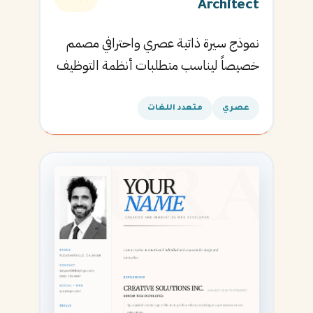
Architect
نموذج سيرة ذاتية عصري واحترافي مصمم
خصيصاً ليناسب متطلبات أنظمة التوظيف
الآلية ويساعدك في الحصول على مقابلتك
القادمة.
عصري
متعدد اللغات