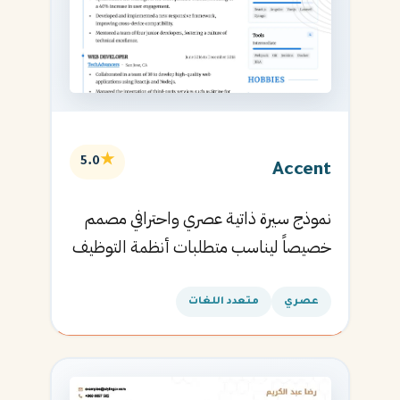
★
5.0
Accent
نموذج سيرة ذاتية عصري واحترافي مصمم
خصيصاً ليناسب متطلبات أنظمة التوظيف
الآلية ويساعدك في الحصول على مقابلتك
القادمة.
عصري
متعدد اللغات