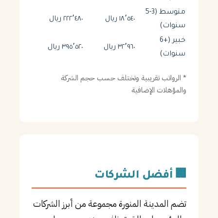
متوسط (3-5
١٨٬٥٤٠ ريال
٢٢٢٬٤٨٠ ريال
سنوات)
خبير (+6
٣٢٬٩٦٠ ريال
٣٩٥٬٥٢٠ ريال
سنوات)
* الرواتب تقريبية وتختلف حسب حجم الشركة
والمؤهلات الإضافية
🏢 أفضل الشركات
تضم المدينة المنورة مجموعة من أبرز الشركات