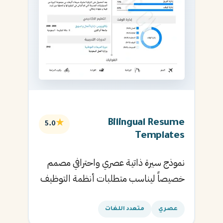
Bilingual Resume
★
5.0
Templates
نموذج سيرة ذاتية عصري واحترافي مصمم
خصيصاً ليناسب متطلبات أنظمة التوظيف
الآلية ويساعدك في الحصول على مقابلتك
القادمة.
عصري
متعدد اللغات