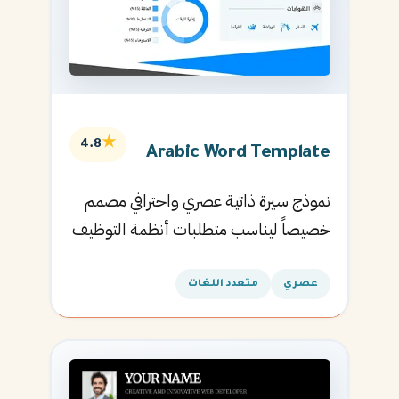
★
4.8
Arabic Word Template
نموذج سيرة ذاتية عصري واحترافي مصمم
خصيصاً ليناسب متطلبات أنظمة التوظيف
الآلية ويساعدك في الحصول على مقابلتك
القادمة.
عصري
متعدد اللغات