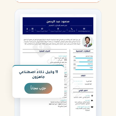
×
11 وكيل ذكاء اصطناعي
جاهزون
جرّب مجاناً