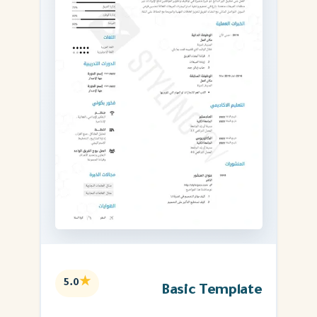
★
5.0
Basic Template