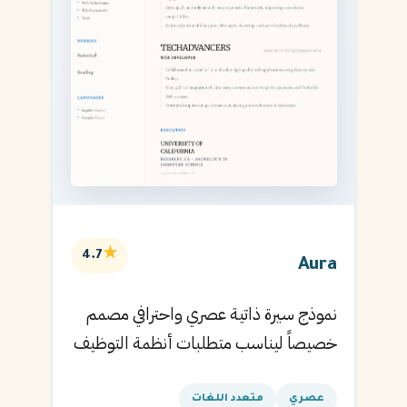
★
4.7
Aura
نموذج سيرة ذاتية عصري واحترافي مصمم
خصيصاً ليناسب متطلبات أنظمة التوظيف
الآلية ويساعدك في الحصول على مقابلتك
القادمة.
عصري
متعدد اللغات