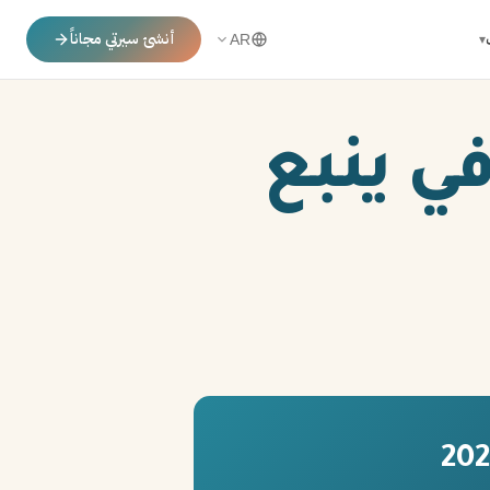
أنشئ سيرتي مجاناً
▾
AR
ي ينبع