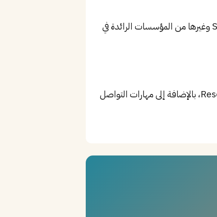
من أبرز الشركات: Saudi Aramco، Schlumberger، Halliburton، بالإضافة إلى Saudi Aramco وغيرها من المؤسسات الرائدة في
أهم المهارات تشمل Reservoir Engineering، Drilling Operations، Production Optimization، بالإضافة إلى مهارات التواصل