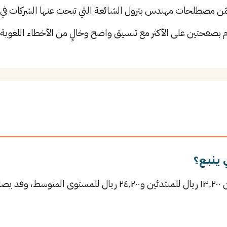
 مصطلحات مهندس بترول الشائعة التي تبحث عنها الشركات في ي
م بصفحتين على الأكثر مع تنسيق واضح وخالٍ من الأخطاء اللغوية.
ينبع؟
يتراوح راتب مهندس بترول في ينبع بين ١٣٬٢٠٠ ريال للمبتدئين و٤٬٢٠٠