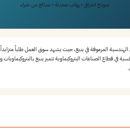
نموذج احترافي • رواتب محدثة • نصائح من خبراء
لهندسية المرموقة في ينبع، حيث يشهد سوق العمل طلباً متزايدا
ية في قطاع الصناعات البتروكيماوية تتميز ينبع بـالبتروكيماويات 
.