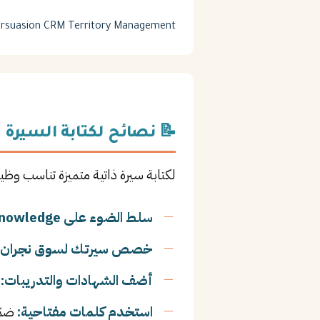
rsuasion
CRM
Territory Management
📝 نصائح لكتابة السيرة ا
لكتابة سيرة ذاتية متميزة تناسب وظي
سلط الضوء على Product Knowledge:
خصص سيرتك لسوق نجران:
أضف الشهادات والتدريبات:
ا
استخدم كلمات مفتاحية:
ضمّ