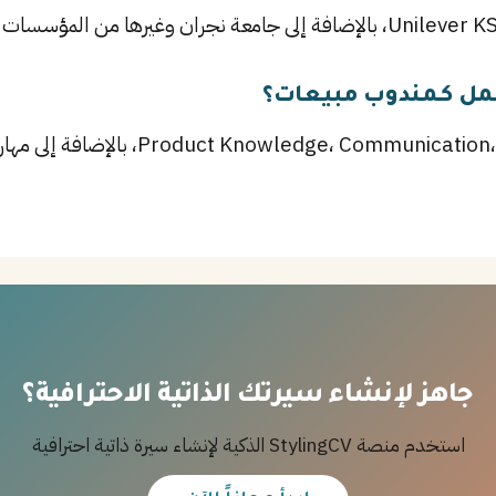
عمل كـمندوب مبيعات؟
أهم المهارات تشمل mmunication، Persuasion
جاهز لإنشاء سيرتك الذاتية الاحترافية؟
استخدم منصة StylingCV الذكية لإنشاء سيرة ذاتية احترافية