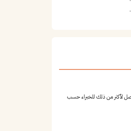
٦٬١٦ ريال للمستوى المتوسط، وقد يصل لأكثر من ذلك للخبراء حسب