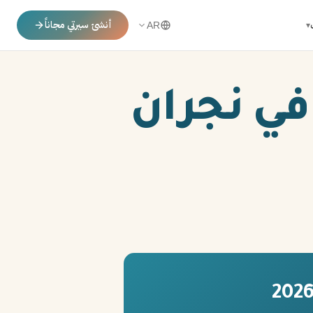
أنشئ سيرتي مجاناً
▾
AR
في نجران