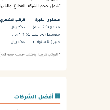
تشمل حجم الشركة، القطاع، والشهاد
مستوى الخبرة
الراتب الشهري (
مبتدئ (0-2 سنة)
٣٬٥٢٠ ريال
متوسط (3-5 سنوات)
٦٬١٦٠ ريال
خبير (+6 سنوات)
١٠٬٥٦٠ ريال
* الرواتب تقريبية وتختلف حسب حجم الشركة
🏢 أفضل الشركات