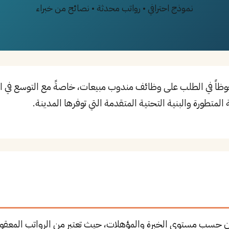
نموذج احترافي • رواتب محدثة • نصائح من خبراء
 نمواً ملحوظاً في الطلب على وظائف مندوب مبيعات، خاصةً مع التوسع في
المتطورة والبنية التحتية المتقدمة التي توفرها المدينة.
ن حسب مستوى الخبرة والمؤهلات، حيث تعتبر من الرواتب المعقولة