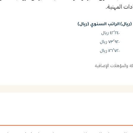
ات المهنية.
ريال)
الراتب السنوي (ريال)
٤٢٬٢٤٠ ريال
٧٣٬٩٢٠ ريال
١٢٦٬٧٢٠ ريال
 والمؤهلات الإضافية