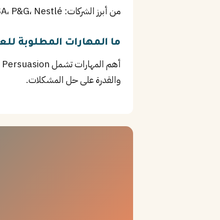
من أبرز الشركات: Unilever KSA، P&G، Nestlé، بالإضافة إلى جامعة نجران وغيرها من المؤسسات الرائدة في نجران.
ما المهارات المطلوبة لل
والقدرة على حل المشكلات.