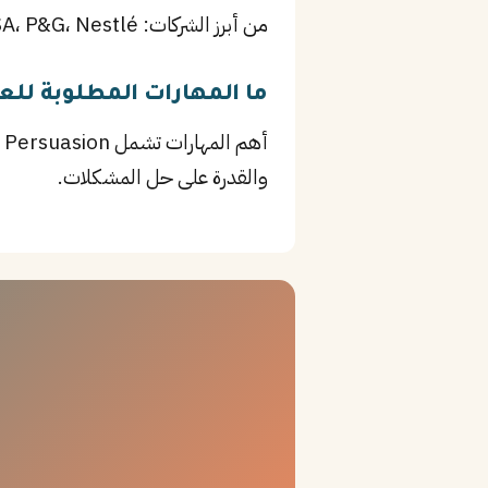
من أبرز الشركات: Unilever KSA، P&G، Nestlé، بالإضافة إلى NEOM وغيرها من المؤسسات الرائدة في تبوك.
ما المهارات المطلوبة لل
والقدرة على حل المشكلات.