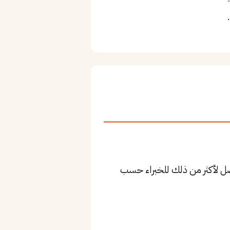
٧٬ ريال للمستوى المتوسط، وقد يصل لأكثر من ذلك للخبراء حسب