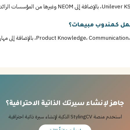
عمل كـمندوب مبيعات؟
أهم المهارات تشمل mmunication، Persuasion
جاهز لإنشاء سيرتك الذاتية الاحترافية؟
استخدم منصة StylingCV الذكية لإنشاء سيرة ذاتية احترافية