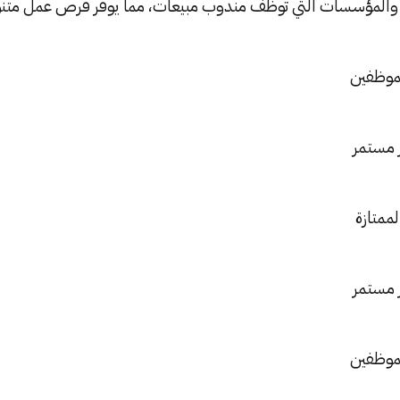
 والمؤسسات التي توظف مندوب مبيعات، مما يوفر فرص عمل متنو
لموظفين
 مستمر
لممتازة
 مستمر
لموظفين