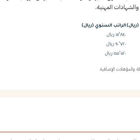
والشهادات المهنية.
ريال)
الراتب السنوي (ريال)
٥١٬٨٤٠ ريال
٩٠٬٧٢٠ ريال
١٥٥٬٥٢٠ ريال
 والمؤهلات الإضافية