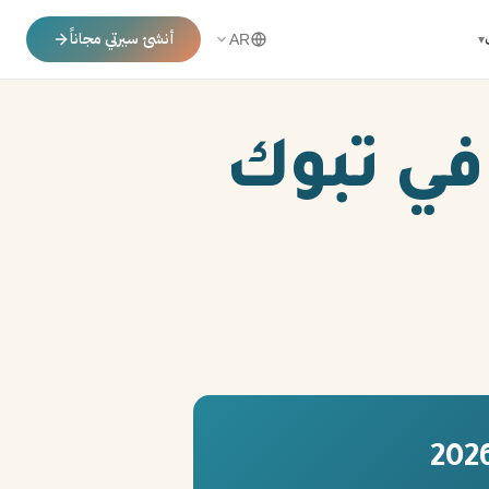
أنشئ سيرتي مجاناً
▾
AR
في تبوك