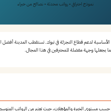
نموذج احترافي • رواتب محدثة • نصائح من خبراء
ا يجعلها وجهة مفضلة للمحترفين في هذا المجال.
ك حسب مستوى الخبرة والمؤهلات، حيث تعتبر من الرواتب المتوسط