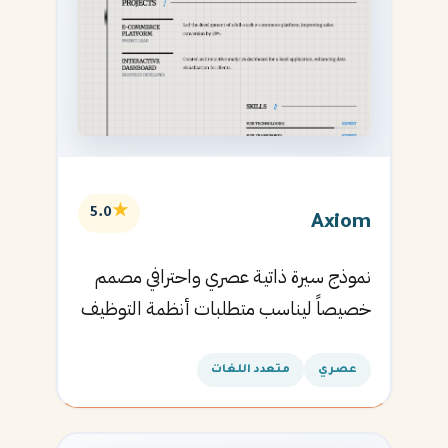
★
5.0
Axiom
نموذج سيرة ذاتية عصري واحترافي مصمم
خصيصاً ليناسب متطلبات أنظمة التوظيف
الآلية ويساعدك في الحصول على مقابلتك
القادمة.
عصري
متعدد اللغات