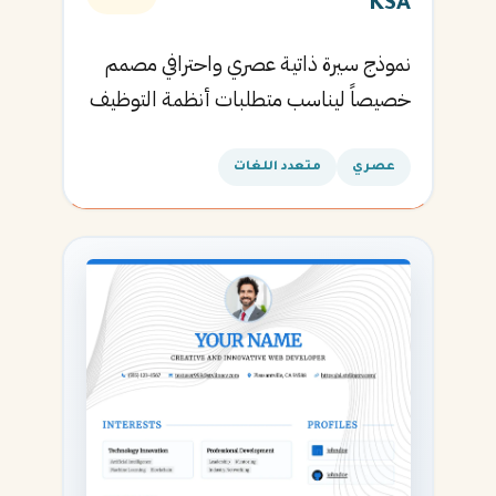
KSA
نموذج سيرة ذاتية عصري واحترافي مصمم
خصيصاً ليناسب متطلبات أنظمة التوظيف
الآلية ويساعدك في الحصول على مقابلتك
القادمة.
عصري
متعدد اللغات