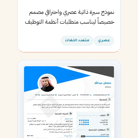
نموذج سيرة ذاتية عصري واحترافي مصمم
خصيصاً ليناسب متطلبات أنظمة التوظيف
الآلية ويساعدك في الحصول على مقابلتك
القادمة.
عصري
متعدد اللغات