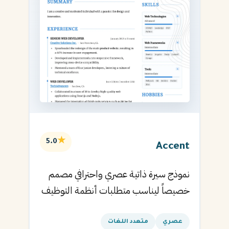
★
5.0
Accent
نموذج سيرة ذاتية عصري واحترافي مصمم
خصيصاً ليناسب متطلبات أنظمة التوظيف
الآلية ويساعدك في الحصول على مقابلتك
القادمة.
عصري
متعدد اللغات