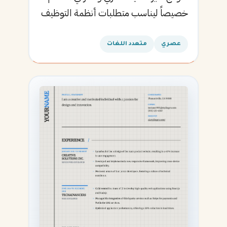
خصيصاً ليناسب متطلبات أنظمة التوظيف
الآلية ويساعدك في الحصول على مقابلتك
القادمة.
عصري
متعدد اللغات