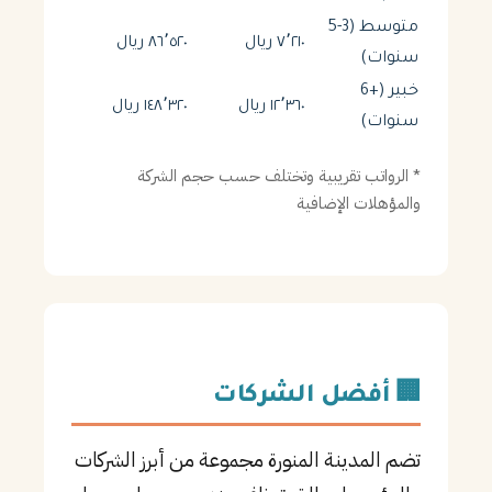
متوسط (3-5
٧٬٢١٠ ريال
٨٦٬٥٢٠ ريال
سنوات)
خبير (+6
١٢٬٣٦٠ ريال
١٤٨٬٣٢٠ ريال
سنوات)
* الرواتب تقريبية وتختلف حسب حجم الشركة
والمؤهلات الإضافية
🏢 أفضل الشركات
تضم المدينة المنورة مجموعة من أبرز الشركات