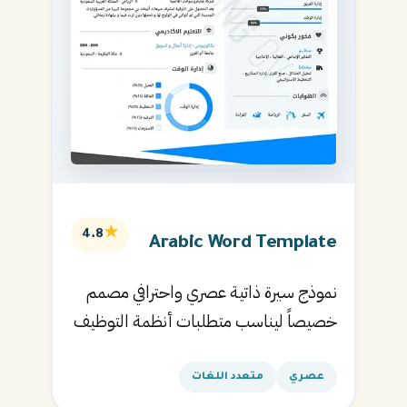
★
4.8
Arabic Word Template
نموذج سيرة ذاتية عصري واحترافي مصمم
خصيصاً ليناسب متطلبات أنظمة التوظيف
الآلية ويساعدك في الحصول على مقابلتك
القادمة.
عصري
متعدد اللغات