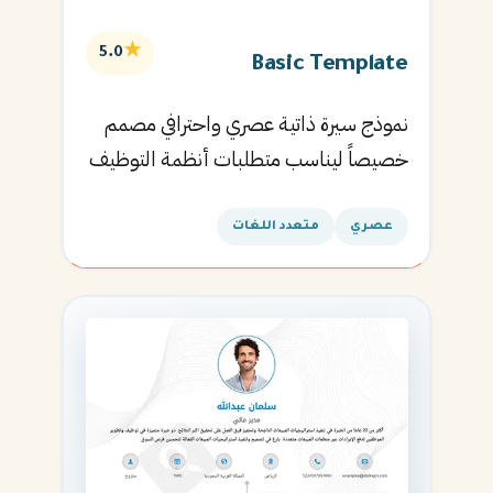
★
5.0
Basic Template
نموذج سيرة ذاتية عصري واحترافي مصمم
خصيصاً ليناسب متطلبات أنظمة التوظيف
الآلية ويساعدك في الحصول على مقابلتك
القادمة.
عصري
متعدد اللغات