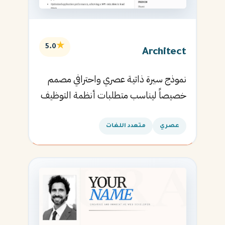
★
5.0
Architect
نموذج سيرة ذاتية عصري واحترافي مصمم
خصيصاً ليناسب متطلبات أنظمة التوظيف
الآلية ويساعدك في الحصول على مقابلتك
القادمة.
عصري
متعدد اللغات