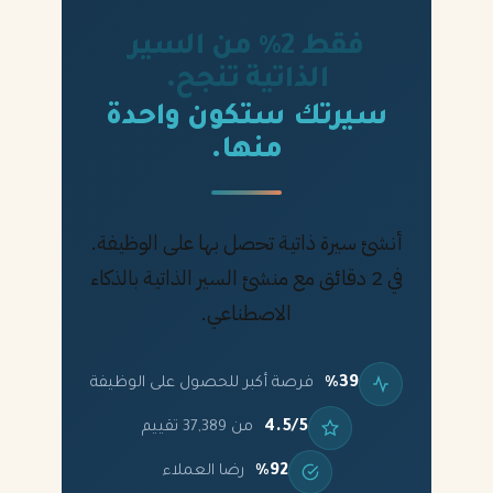
فقط 2% من السير
الذاتية تنجح.
سيرتك ستكون واحدة
منها.
أنشئ سيرة ذاتية تحصل بها على الوظيفة.
في 2 دقائق مع منشئ السير الذاتية بالذكاء
الاصطناعي.
%39
فرصة أكبر للحصول على الوظيفة
4.5/5
من 37,389 تقييم
%92
رضا العملاء