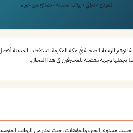
نموذج احترافي • رواتب محدثة • نصائح من خبراء
ا يجعلها وجهة مفضلة للمحترفين في هذا المجال.
 حسب مستوى الخبرة والمؤهلات، حيث تعتبر من الرواتب المتوسط