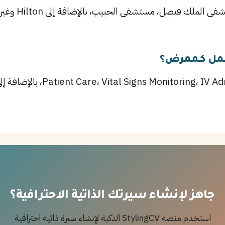
من أبرز الشركات
عمل كـممرض؟
أهم المهارات تشمل dministration
جاهز لإنشاء سيرتك الذاتية الاحترافية؟
استخدم منصة StylingCV الذكية لإنشاء سيرة ذاتية احترافية