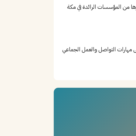
: وزارة الصحة، مستشفى الملك فيصل، مستشفى الحبيب، بالإضافة إلى Hilton وغيرها من المؤسسات الرائدة في مكة
Patient Care، Vital Signs Monitoring، IV A، بالإضافة إلى مهارات التواصل والعمل الجماعي