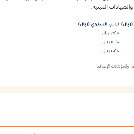
والشهادات المهنية.
ريال)
الراتب السنوي (ريال)
٧٥٬٦٠٠ ريال
١٢٦٬٠٠٠ ريال
٢٠١٬٦٠٠ ريال
 والمؤهلات الإضافية