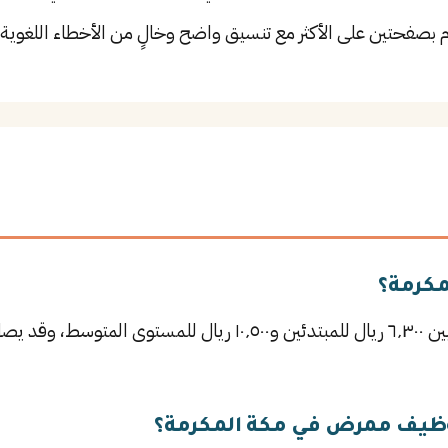
م بصفحتين على الأكثر مع تنسيق واضح وخالٍ من الأخطاء اللغوية.
مكرمة؟
يتراوح راتب ممرض في مكة المكرمة بين ٦٬٣٠٠ ريال للمبتدئين و١٠٬٥٠٠
وظيف ممرض في مكة المكرمة؟